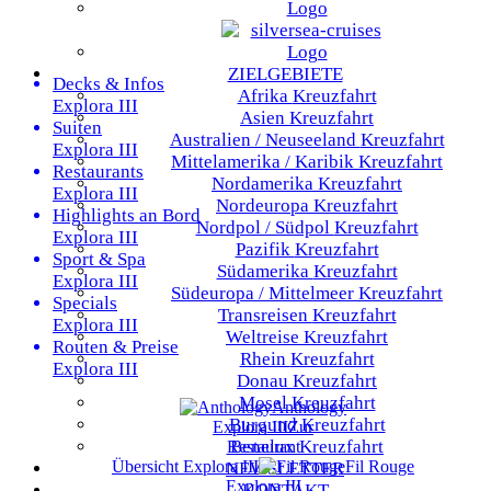
ZIELGEBIETE
Decks & Infos
Afrika
Kreuzfahrt
Explora III
Asien
Kreuzfahrt
Suiten
Australien / Neuseeland
Kreuzfahrt
Explora III
Mittelamerika / Karibik
Kreuzfahrt
Restaurants
Nordamerika
Kreuzfahrt
Explora III
Nordeuropa
Kreuzfahrt
Highlights an Bord
Nordpol / Südpol
Kreuzfahrt
Explora III
Pazifik
Kreuzfahrt
Sport & Spa
Südamerika
Kreuzfahrt
Explora III
Südeuropa / Mittelmeer
Kreuzfahrt
Specials
Transreisen
Kreuzfahrt
Explora III
Weltreise
Kreuzfahrt
Routen & Preise
Rhein
Kreuzfahrt
Explora III
Donau
Kreuzfahrt
Mosel
Kreuzfahrt
Anthology
Burgund
Kreuzfahrt
Explora III
Zur
Benelux
Kreuzfahrt
Restaurant
Übersicht
Explora III
Fil Rouge
NEWSLETTER
Explora III
KONTAKT