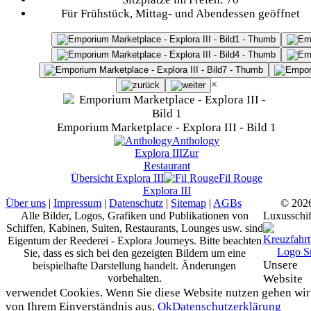
Für Frühstück, Mittag- und Abendessen geöffnet
×
Emporium Marketplace - Explora III - Bild 1
Anthology
Explora III
Zur
Restaurant
Übersicht
Explora III
Fil Rouge
Explora III
Über uns
|
Impressum
|
Datenschutz
|
Sitemap
|
AGBs
© 202
Alle Bilder, Logos, Grafiken und Publikationen von
Luxusschif
Schiffen, Kabinen, Suiten, Restaurants, Lounges usw. sind
Eigentum der Reederei - Explora Journeys. Bitte beachten
Sie, dass es sich bei den gezeigten Bildern um eine
Unsere
beispielhafte Darstellung handelt. Änderungen
vorbehalten.
Website
verwendet Cookies. Wenn Sie diese Website nutzen gehen wir
von Ihrem Einverständnis aus.
Ok
Datenschutzerklärung