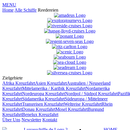
MENU
Home
Alle Schiffe
Reedereien
Zielgebiete
Afrika
Kreuzfahrt
Asien
Kreuzfahrt
Australien / Neuseeland
Kreuzfahrt
Mittelamerika / Karibik
Kreuzfahrt
Nordamerika
Kreuzfahrt
Nordeuropa
Kreuzfahrt
Nordpol / Südpol
Kreuzfahrt
Pazifi
Kreuzfahrt
Südamerika
Kreuzfahrt
Südeuropa / Mittelmeer
Kreuzfahrt
Transreisen
Kreuzfahrt
Weltreise
Kreuzfahrt
Rhein
Kreuzfahrt
Donau
Kreuzfahrt
Mosel
Kreuzfahrt
Burgund
Kreuzfahrt
Benelux
Kreuzfahrt
Über Uns
Newsletter
Kontakt
HOME