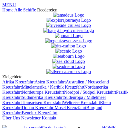
MENU
Home
Alle Schiffe
Reedereien
Zielgebiete
Afrika
Kreuzfahrt
Asien
Kreuzfahrt
Australien / Neuseeland
Kreuzfahrt
Mittelamerika / Karibik
Kreuzfahrt
Nordamerika
Kreuzfahrt
Nordeuropa
Kreuzfahrt
Nordpol / Südpol
Kreuzfahrt
Pazifi
Kreuzfahrt
Südamerika
Kreuzfahrt
Südeuropa / Mittelmeer
Kreuzfahrt
Transreisen
Kreuzfahrt
Weltreise
Kreuzfahrt
Rhein
Kreuzfahrt
Donau
Kreuzfahrt
Mosel
Kreuzfahrt
Burgund
Kreuzfahrt
Benelux
Kreuzfahrt
Über Uns
Newsletter
Kontakt
HOME