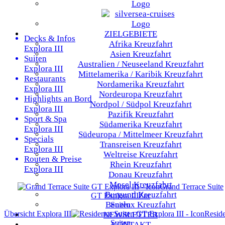
ZIELGEBIETE
Decks & Infos
Afrika
Kreuzfahrt
Explora III
Asien
Kreuzfahrt
Suiten
Australien / Neuseeland
Kreuzfahrt
Explora III
Mittelamerika / Karibik
Kreuzfahrt
Restaurants
Nordamerika
Kreuzfahrt
Explora III
Nordeuropa
Kreuzfahrt
Highlights an Bord
Nordpol / Südpol
Kreuzfahrt
Explora III
Pazifik
Kreuzfahrt
Sport & Spa
Südamerika
Kreuzfahrt
Explora III
Südeuropa / Mittelmeer
Kreuzfahrt
Specials
Transreisen
Kreuzfahrt
Explora III
Weltreise
Kreuzfahrt
Routen & Preise
Rhein
Kreuzfahrt
Explora III
Donau
Kreuzfahrt
Mosel
Kreuzfahrt
Grand Terrace Suite
Burgund
Kreuzfahrt
GT
Explora III
Zur
Benelux
Kreuzfahrt
Suiten
Übersicht
Explora III
Resid
NEWSLETTER
Suiten
KONTAKT