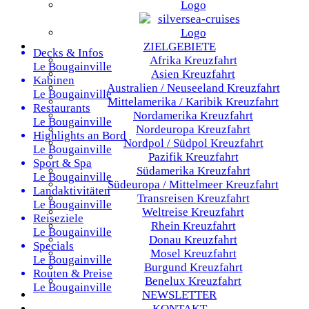
ZIELGEBIETE
Decks & Infos
Afrika
Kreuzfahrt
Le Bougainville
Asien
Kreuzfahrt
Kabinen
Australien / Neuseeland
Kreuzfahrt
Le Bougainville
Mittelamerika / Karibik
Kreuzfahrt
Restaurants
Nordamerika
Kreuzfahrt
Le Bougainville
Nordeuropa
Kreuzfahrt
Highlights an Bord
Nordpol / Südpol
Kreuzfahrt
Le Bougainville
Pazifik
Kreuzfahrt
Sport & Spa
Südamerika
Kreuzfahrt
Le Bougainville
Südeuropa / Mittelmeer
Kreuzfahrt
Landaktivitäten
Transreisen
Kreuzfahrt
Le Bougainville
Weltreise
Kreuzfahrt
Reiseziele
Rhein
Kreuzfahrt
Le Bougainville
Donau
Kreuzfahrt
Specials
Mosel
Kreuzfahrt
Le Bougainville
Burgund
Kreuzfahrt
Routen & Preise
Benelux
Kreuzfahrt
Le Bougainville
NEWSLETTER
KONTAKT