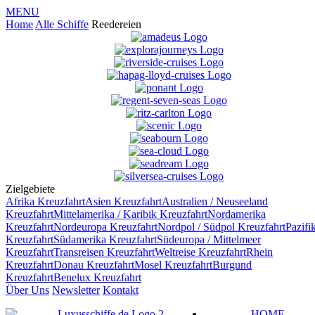
MENU
Home
Alle Schiffe
Reedereien
Zielgebiete
Afrika
Kreuzfahrt
Asien
Kreuzfahrt
Australien / Neuseeland
Kreuzfahrt
Mittelamerika / Karibik
Kreuzfahrt
Nordamerika
Kreuzfahrt
Nordeuropa
Kreuzfahrt
Nordpol / Südpol
Kreuzfahrt
Pazifi
Kreuzfahrt
Südamerika
Kreuzfahrt
Südeuropa / Mittelmeer
Kreuzfahrt
Transreisen
Kreuzfahrt
Weltreise
Kreuzfahrt
Rhein
Kreuzfahrt
Donau
Kreuzfahrt
Mosel
Kreuzfahrt
Burgund
Kreuzfahrt
Benelux
Kreuzfahrt
Über Uns
Newsletter
Kontakt
HOME