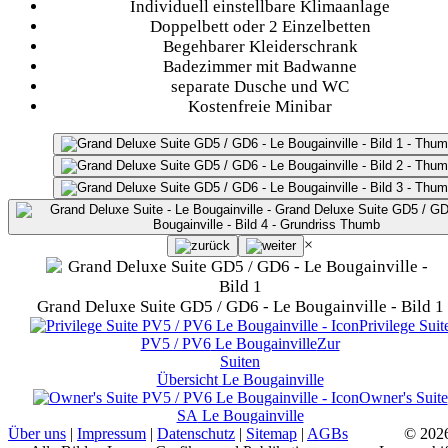
Individuell einstellbare Klimaanlage
Doppelbett oder 2 Einzelbetten
Begehbarer Kleiderschrank
Badezimmer mit Badwanne
separate Dusche und WC
Kostenfreie Minibar
×
Grand Deluxe Suite GD5 / GD6 - Le Bougainville - Bild 1
Privilege Suit
PV5 / PV6
Le Bougainville
Zur
Suiten
Übersicht
Le Bougainville
Owner's Suite
SA
Le Bougainville
Über uns
|
Impressum
|
Datenschutz
|
Sitemap
|
AGBs
© 202