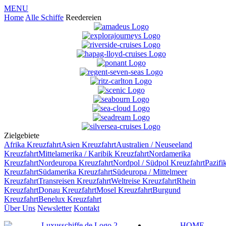
MENU
Home
Alle Schiffe
Reedereien
Zielgebiete
Afrika
Kreuzfahrt
Asien
Kreuzfahrt
Australien / Neuseeland
Kreuzfahrt
Mittelamerika / Karibik
Kreuzfahrt
Nordamerika
Kreuzfahrt
Nordeuropa
Kreuzfahrt
Nordpol / Südpol
Kreuzfahrt
Pazifi
Kreuzfahrt
Südamerika
Kreuzfahrt
Südeuropa / Mittelmeer
Kreuzfahrt
Transreisen
Kreuzfahrt
Weltreise
Kreuzfahrt
Rhein
Kreuzfahrt
Donau
Kreuzfahrt
Mosel
Kreuzfahrt
Burgund
Kreuzfahrt
Benelux
Kreuzfahrt
Über Uns
Newsletter
Kontakt
HOME