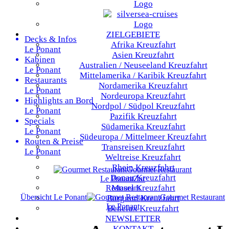
ZIELGEBIETE
Decks & Infos
Afrika
Kreuzfahrt
Le Ponant
Asien
Kreuzfahrt
Kabinen
Australien / Neuseeland
Kreuzfahrt
Le Ponant
Mittelamerika / Karibik
Kreuzfahrt
Restaurants
Nordamerika
Kreuzfahrt
Le Ponant
Nordeuropa
Kreuzfahrt
Highlights an Bord
Nordpol / Südpol
Kreuzfahrt
Le Ponant
Pazifik
Kreuzfahrt
Specials
Südamerika
Kreuzfahrt
Le Ponant
Südeuropa / Mittelmeer
Kreuzfahrt
Routen & Preise
Transreisen
Kreuzfahrt
Le Ponant
Weltreise
Kreuzfahrt
Rhein
Kreuzfahrt
Gourmet Restaurant
Donau
Kreuzfahrt
Le Ponant
Zur
Mosel
Kreuzfahrt
Restaurant
Übersicht
Le Ponant
Gourmet Restaurant
Burgund
Kreuzfahrt
Le Ponant
Benelux
Kreuzfahrt
NEWSLETTER
KONTAKT