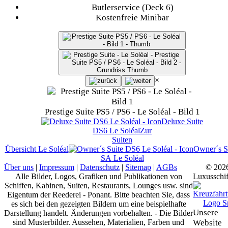
Butlerservice (Deck 6)
Kostenfreie Minibar
×
Prestige Suite PS5 / PS6 - Le Soléal - Bild 1
Deluxe Suite
DS6
Le Soléal
Zur
Suiten
Übersicht
Le Soléal
Owner´s S
SA
Le Soléal
Über uns
|
Impressum
|
Datenschutz
|
Sitemap
|
AGBs
© 202
Alle Bilder, Logos, Grafiken und Publikationen von
Luxusschif
Schiffen, Kabinen, Suiten, Restaurants, Lounges usw. sind
Eigentum der Reederei - Ponant. Bitte beachten Sie, dass
es sich bei den gezeigten Bildern um eine beispielhafte
Unsere
Darstellung handelt. Änderungen vorbehalten. - Die Bilder
sind Musterbilder. Aussehen, Materialien, Farben und
Website