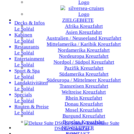
ZIELGEBIETE
Decks & Infos
Afrika
Kreuzfahrt
Le Soléal
Asien
Kreuzfahrt
Kabinen
Australien / Neuseeland
Kreuzfahrt
Le Soléal
Mittelamerika / Karibik
Kreuzfahrt
Restaurants
Nordamerika
Kreuzfahrt
Le Soléal
Nordeuropa
Kreuzfahrt
Entertainment
Nordpol / Südpol
Kreuzfahrt
Le Soléal
Pazifik
Kreuzfahrt
Sport & Spa
Südamerika
Kreuzfahrt
Le Soléal
Südeuropa / Mittelmeer
Kreuzfahrt
Landaktivitäten
Transreisen
Kreuzfahrt
Le Soléal
Weltreise
Kreuzfahrt
Specials
Rhein
Kreuzfahrt
Le Soléal
Donau
Kreuzfahrt
Routen & Preise
Mosel
Kreuzfahrt
Le Soléal
Burgund
Kreuzfahrt
Benelux
Kreuzfahrt
Deluxe Suite
NEWSLETTER
DS6
Le Soléal
Zur
KONTAKT
Suiten