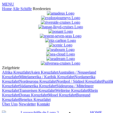
MENU
Home
Alle Schiffe
Reedereien
Zielgebiete
Afrika
Kreuzfahrt
Asien
Kreuzfahrt
Australien / Neuseeland
Kreuzfahrt
Mittelamerika / Karibik
Kreuzfahrt
Nordamerika
Kreuzfahrt
Nordeuropa
Kreuzfahrt
Nordpol / Südpol
Kreuzfahrt
Pazifi
Kreuzfahrt
Südamerika
Kreuzfahrt
Südeuropa / Mittelmeer
Kreuzfahrt
Transreisen
Kreuzfahrt
Weltreise
Kreuzfahrt
Rhein
Kreuzfahrt
Donau
Kreuzfahrt
Mosel
Kreuzfahrt
Burgund
Kreuzfahrt
Benelux
Kreuzfahrt
Über Uns
Newsletter
Kontakt
HOME