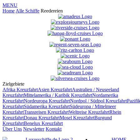
MENU
Home
Alle Schiffe
Reedereien
Zielgebiete
Afrika
Kreuzfahrt
Asien
Kreuzfahrt
Australien / Neuseeland
Kreuzfahrt
Mittelamerika / Karibik
Kreuzfahrt
Nordamerika
Kreuzfahrt
Nordeuropa
Kreuzfahrt
Nordpol / Südpol
Kreuzfahrt
Pazifi
Kreuzfahrt
Südamerika
Kreuzfahrt
Südeuropa / Mittelmeer
Kreuzfahrt
Transreisen
Kreuzfahrt
Weltreise
Kreuzfahrt
Rhein
Kreuzfahrt
Donau
Kreuzfahrt
Mosel
Kreuzfahrt
Burgund
Kreuzfahrt
Benelux
Kreuzfahrt
Über Uns
Newsletter
Kontakt
HOME