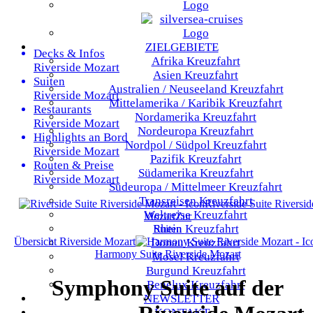
ZIELGEBIETE
Decks & Infos
Afrika
Kreuzfahrt
Riverside Mozart
Asien
Kreuzfahrt
Suiten
Australien / Neuseeland
Kreuzfahrt
Riverside Mozart
Mittelamerika / Karibik
Kreuzfahrt
Restaurants
Nordamerika
Kreuzfahrt
Riverside Mozart
Nordeuropa
Kreuzfahrt
Highlights an Bord
Nordpol / Südpol
Kreuzfahrt
Riverside Mozart
Pazifik
Kreuzfahrt
Routen & Preise
Südamerika
Kreuzfahrt
Riverside Mozart
Südeuropa / Mittelmeer
Kreuzfahrt
Transreisen
Kreuzfahrt
Riverside Suite
Riversid
Weltreise
Kreuzfahrt
Mozart
Zur
Rhein
Kreuzfahrt
Suiten
Übersicht
Riverside Mozart
Donau
Kreuzfahrt
Harmony Suite
Riverside Mozart
Mosel
Kreuzfahrt
Burgund
Kreuzfahrt
Symphony Suite auf der
Benelux
Kreuzfahrt
NEWSLETTER
KONTAKT