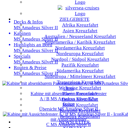
ZIELGEBIETE
Decks & Infos
Afrika
Kreuzfahrt
MS Amadeus Silver II
Asien
Kreuzfahrt
Kabinen
Australien / Neuseeland
Kreuzfahrt
MS Amadeus Silver II
Mittelamerika / Karibik
Kreuzfahrt
Highlights an Bord
Nordamerika
Kreuzfahrt
MS Amadeus Silver II
Nordeuropa
Kreuzfahrt
Specials
Nordpol / Südpol
Kreuzfahrt
MS Amadeus Silver II
Pazifik
Kreuzfahrt
Routen & Preise
Südamerika
Kreuzfahrt
MS Amadeus Silver II
Südeuropa / Mittelmeer
Kreuzfahrt
Transreisen
Kreuzfahrt
Weltreise
Kreuzfahrt
Rhein
Kreuzfahrt
Kabine mit absenkbarem Panoramafenster
A / B
MS Amadeus Silver II
Zur
Donau
Kreuzfahrt
Suiten
Mosel
Kreuzfahrt
Übersicht
MS Amadeus Silver II
Burgund
Kreuzfahrt
Kab
Benelux
Kreuzfahrt
mit Aussichtsfenster
NEWSLETTER
C
MS Amadeus Silver II
KONTAKT