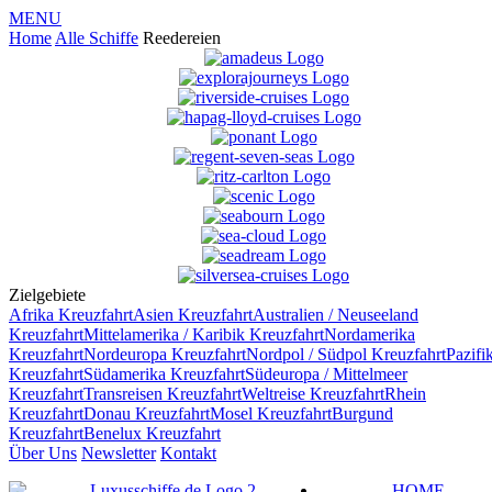
MENU
Home
Alle Schiffe
Reedereien
Zielgebiete
Afrika
Kreuzfahrt
Asien
Kreuzfahrt
Australien / Neuseeland
Kreuzfahrt
Mittelamerika / Karibik
Kreuzfahrt
Nordamerika
Kreuzfahrt
Nordeuropa
Kreuzfahrt
Nordpol / Südpol
Kreuzfahrt
Pazifi
Kreuzfahrt
Südamerika
Kreuzfahrt
Südeuropa / Mittelmeer
Kreuzfahrt
Transreisen
Kreuzfahrt
Weltreise
Kreuzfahrt
Rhein
Kreuzfahrt
Donau
Kreuzfahrt
Mosel
Kreuzfahrt
Burgund
Kreuzfahrt
Benelux
Kreuzfahrt
Über Uns
Newsletter
Kontakt
HOME