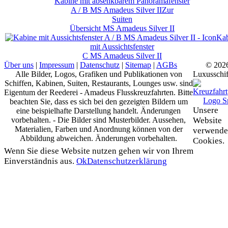
Kabine mit absenkbarem Panoramafenster
A / B
MS Amadeus Silver II
Zur
Suiten
Übersicht
MS Amadeus Silver II
Kab
mit Aussichtsfenster
C
MS Amadeus Silver II
Über uns
|
Impressum
|
Datenschutz
|
Sitemap
|
AGBs
© 202
Alle Bilder, Logos, Grafiken und Publikationen von
Luxusschif
Schiffen, Kabinen, Suiten, Restaurants, Lounges usw. sind
Eigentum der Reederei - Amadeus Flusskreuzfahrten. Bitte
beachten Sie, dass es sich bei den gezeigten Bildern um
Unsere
eine beispielhafte Darstellung handelt. Änderungen
vorbehalten. - Die Bilder sind Musterbilder. Aussehen,
Website
Materialien, Farben und Anordnung können von der
verwende
Abbildung abweichen. Änderungen vorbehalten.
Cookies.
Wenn Sie diese Website nutzen gehen wir von Ihrem
Einverständnis aus.
Ok
Datenschutzerklärung