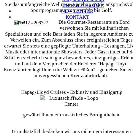
Sie das umfangreiche Wellness-Angebot, sowie anspruchsvo
Benelux
Kreuzfahrt
Sportprogramme von Aerobic bis Golf.
NEWSLETTER
KONTAKT
Die Gourmet-Restaurants an Bord
+49 212 - 208727
verwöhnen Sie mit kulinarischen
Spezialitäten und edle Bars laden Sie in legerem Ambiente 
Verweilen ein. Zum Abschluss eines ereignisreichen Tages
erwartet Sie stets eine gepflegte Unterhaltung - Lesungen, Li
Musik oder internationale Showstars. Jeder Gast findet auf 
Schiffen sicherlich sein ganz besonderes, einzigartiges Erleb
und mit dem Versprechen der Reederei "Hapag-Lloyd
Kreuzfahrten legt Ihnen die Welt zu Füßen" - genießen Sie ei
unvergesslichen Kreuzfahrturlaub.
Hapag-Lloyd Cruises - Exklusiv und Einzigartig
gewährt Ihnen ein zusätzliches Bordguthaben
Grundsätzlich bedanken wir uns mit einem interessanten