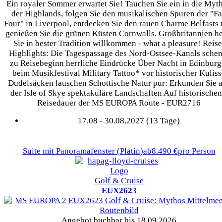
Ein royaler Sommer erwartet Sie! Tauchen Sie ein in die Myt
der Highlands, folgen Sie den musikalischen Spuren der "F
Four" in Liverpool, entdecken Sie den rauen Charme Belfasts
genießen Sie die grünen Küsten Cornwalls. Großbritannien he
Sie in bester Tradition willkommen - what a pleasure! Reise
Highlights: Die Tagespassage des Nord-Ostsee-Kanals schen
zu Reisebeginn herrliche Eindrücke Über Nacht in Edinburg
beim Musikfestival Military Tattoo* vor historischer Kuliss
Dudelsäcken lauschen Schottische Natur pur: Erkunden Sie 
der Isle of Skye spektakuläre Landschaften Auf historischen 
Reisedauer der MS EUROPA Route - EUR2716
17.08 - 30.08.2027 (13 Tage)
Suite mit Panoramafenster
(Platin)
ab
8.490 €
pro Person
Golf & Cruise
EUX2623
Angebot buchbar bis 18.09.2026