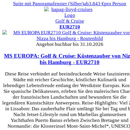
Suite mit Panoramafenster
(Silber)
ab
3.843 €
pro Person
Golf & Cruise
EUR2710
Angebot buchbar bis 31.10.2026
MS EUROPA: Golf & Cruise: Küstenzauber von Niz
bis Hamburg
- EUR2710
Diese Reise verbindet auf beeindruckende Weise fasziniere
Städte mit reicher Geschichte, köstlicher Kulinarik und
lebendiger Lebensfreude entlang der Westküste Europas. Kos
Sie spanische Delikatessen, erleben Sie den malerischen Cha
der französischen Landschaften und bewundern Sie die
legendären Kunstschätze Antwerpens. Reise-Highlights: Viel 
in Lissabon: Das zauberhafte Flair umfängt Sie bei Tag und 
Nacht Jetset-Lifestyle rund um Marbellas glamourösen
Yachthafen Puerto Banus erleben Zwischen Bretagne und
Normandie: die Klosterinsel Mont-Saint-Michel*, UNESCO