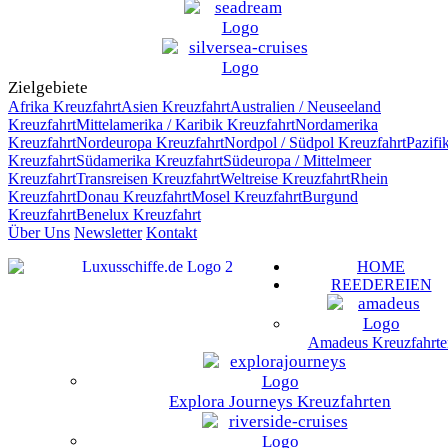
Zielgebiete
Afrika
Kreuzfahrt
Asien
Kreuzfahrt
Australien / Neuseeland
Kreuzfahrt
Mittelamerika / Karibik
Kreuzfahrt
Nordamerika
Kreuzfahrt
Nordeuropa
Kreuzfahrt
Nordpol / Südpol
Kreuzfahrt
Pazifi
Kreuzfahrt
Südamerika
Kreuzfahrt
Südeuropa / Mittelmeer
Kreuzfahrt
Transreisen
Kreuzfahrt
Weltreise
Kreuzfahrt
Rhein
Kreuzfahrt
Donau
Kreuzfahrt
Mosel
Kreuzfahrt
Burgund
Kreuzfahrt
Benelux
Kreuzfahrt
Über Uns
Newsletter
Kontakt
HOME
REEDEREIEN
Amadeus Kreuzfahrte
Explora Journeys Kreuzfahrten