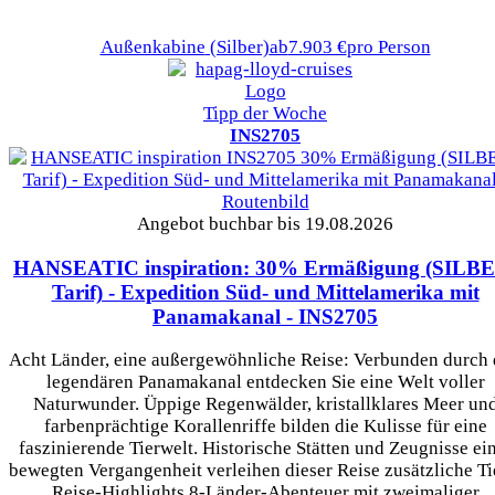
Außenkabine
(Silber)
ab
7.903 €
pro Person
Tipp der Woche
INS2705
Angebot buchbar bis 19.08.2026
HANSEATIC inspiration: 30% Ermäßigung (SILB
Tarif) - Expedition Süd- und Mittelamerika mit
Panamakanal
- INS2705
Acht Länder, eine außergewöhnliche Reise: Verbunden durch
legendären Panamakanal entdecken Sie eine Welt voller
Naturwunder. Üppige Regenwälder, kristallklares Meer un
farbenprächtige Korallenriffe bilden die Kulisse für eine
faszinierende Tierwelt. Historische Stätten und Zeugnisse ei
bewegten Vergangenheit verleihen dieser Reise zusätzliche Ti
Reise-Highlights 8-Länder-Abenteuer mit zweimaliger