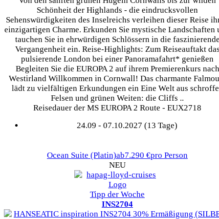
Von den sanften grünen Hügeln Cornwalls bis zur wilden
Schönheit der Highlands - die eindrucksvollen
Sehenswürdigkeiten des Inselreichs verleihen dieser Reise ih
einzigartigen Charme. Erkunden Sie mystische Landschaften
tauchen Sie in ehrwürdigen Schlössern in die faszinierend
Vergangenheit ein. Reise-Highlights: Zum Reiseauftakt da
pulsierende London bei einer Panoramafahrt* genießen
Begleiten Sie die EUROPA 2 auf ihrem Premierenkurs nac
Westirland Willkommen in Cornwall! Das charmante Falmou
lädt zu vielfältigen Erkundungen ein Eine Welt aus schroff
Felsen und grünen Weiten: die Cliffs ..
Reisedauer der MS EUROPA 2 Route - EUX2718
24.09 - 07.10.2027 (13 Tage)
Ocean Suite
(Platin)
ab
7.290 €
pro Person
NEU
Tipp der Woche
INS2704