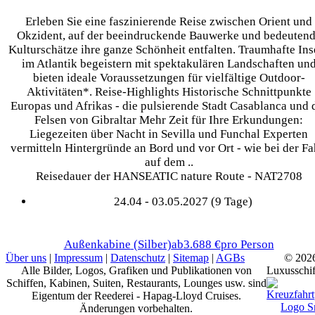
Erleben Sie eine faszinierende Reise zwischen Orient und
Okzident, auf der beeindruckende Bauwerke und bedeuten
Kulturschätze ihre ganze Schönheit entfalten. Traumhafte Ins
im Atlantik begeistern mit spektakulären Landschaften un
bieten ideale Voraussetzungen für vielfältige Outdoor-
Aktivitäten*. Reise-Highlights Historische Schnittpunkte
Europas und Afrikas - die pulsierende Stadt Casablanca und 
Felsen von Gibraltar Mehr Zeit für Ihre Erkundungen:
Liegezeiten über Nacht in Sevilla und Funchal Experten
vermitteln Hintergründe an Bord und vor Ort - wie bei der Fa
auf dem ..
Reisedauer der HANSEATIC nature Route - NAT2708
24.04 - 03.05.2027 (9 Tage)
Außenkabine
(Silber)
ab
3.688 €
pro Person
Über uns
|
Impressum
|
Datenschutz
|
Sitemap
|
AGBs
© 202
Alle Bilder, Logos, Grafiken und Publikationen von
Luxusschif
Schiffen, Kabinen, Suiten, Restaurants, Lounges usw. sind
Eigentum der Reederei - Hapag-Lloyd Cruises.
Änderungen vorbehalten.