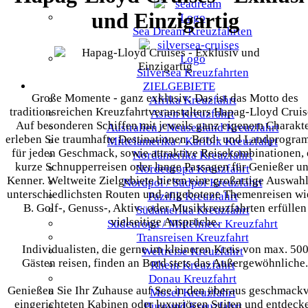
und Einzigartig
Sea Dream Kreuzfahrten
Silversea Kreuzfahrten
ZIELGEBIETE
Große Momente - ganz exklusiv: Das ist das Motto des
Afrika
Kreuzfahrt
traditionsreichen Kreuzfahrtveranstalters Hapag-Lloyd Cruis
Asien
Kreuzfahrt
Auf besonderen Schiffen mit jeweils ganz eigenem Charakt
Australien / Neuseeland
Kreuzfahrt
erleben Sie traumhafte Destinationen, Bord- und Landprogr
Mittelamerika / Karibik
Kreuzfahrt
für jeden Geschmack, sowie attraktive Reisekombinationen,
Nordamerika
Kreuzfahrt
kurze Schnupperreisen oder lange Passagen für Genießer u
Nordeuropa
Kreuzfahrt
Kenner. Weltweite Zielgebiete bieten eine großartige Auswah
Nordpol / Südpol
Kreuzfahrt
unterschiedlichsten Routen und angebotene Themenreisen wie
Pazifik
Kreuzfahrt
B. Golf-, Genuss-, Aktiv- oder Musikkreuzfahrten erfüllen
Südamerika
Kreuzfahrt
vielseitige Ansprüche.
Südeuropa / Mittelmeer
Kreuzfahrt
Transreisen
Kreuzfahrt
Individualisten, die gerne im kleineren Kreis von max. 50
Weltreise
Kreuzfahrt
Gästen reisen, finden an Bord stets das Außergewöhnliche.
Rhein
Kreuzfahrt
Donau
Kreuzfahrt
Genießen Sie Ihr Zuhause auf See in den überaus geschmackv
Mosel
Kreuzfahrt
eingerichteten Kabinen oder luxuriösen Suiten und entdeck
Burgund
Kreuzfahrt