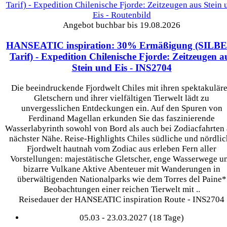
Angebot buchbar bis 19.08.2026
HANSEATIC inspiration: 30% Ermäßigung (SILB
Tarif) - Expedition Chilenische Fjorde: Zeitzeugen a
Stein und Eis
- INS2704
Die beeindruckende Fjordwelt Chiles mit ihren spektakulär
Gletschern und ihrer vielfältigen Tierwelt lädt zu
unvergesslichen Entdeckungen ein. Auf den Spuren von
Ferdinand Magellan erkunden Sie das faszinierende
Wasserlabyrinth sowohl von Bord als auch bei Zodiacfahrten
nächster Nähe. Reise-Highlights Chiles südliche und nördlic
Fjordwelt hautnah vom Zodiac aus erleben Fern aller
Vorstellungen: majestätische Gletscher, enge Wasserwege u
bizarre Vulkane Aktive Abenteuer mit Wanderungen in
überwältigenden Nationalparks wie dem Torres del Paine*
Beobachtungen einer reichen Tierwelt mit ..
Reisedauer der HANSEATIC inspiration Route - INS2704
05.03 - 23.03.2027 (18 Tage)