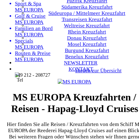
Pazifik
Kreuzfahrt
Sport & Spa
Südamerika
Kreuzfahrt
MS EUROPA
Südeuropa / Mittelmeer
Kreuzfahrt
Golf & Cruise
Transreisen
Kreuzfahrt
MS EUROPA
Weltreise
Kreuzfahrt
Familien an Bord
Rhein
Kreuzfahrt
MS EUROPA
Donau
Kreuzfahrt
Specials
Mosel
Kreuzfahrt
MS EUROPA
Burgund
Kreuzfahrt
Routen & Preise
Benelux
Kreuzfahrt
MS EUROPA
NEWSLETTER
KONTAKT
zurück zur Übersicht
+49 212 - 208727
MS EUROPA Kreuzfahrten /
Reisen - Hapag-Lloyd Cruises
Hier finden Sie alle Reisen / Kreuzfahrten von dem Schiff 
EUROPA der Reederei Hapag-Lloyd Cruises auf einen Blick
Bei weiteren Fragen oder Wünschen stehen wir Ihnen gern