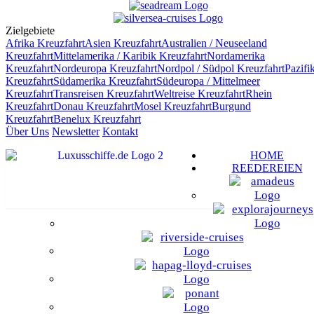
Zielgebiete
Afrika
Kreuzfahrt
Asien
Kreuzfahrt
Australien / Neuseeland
Kreuzfahrt
Mittelamerika / Karibik
Kreuzfahrt
Nordamerika
Kreuzfahrt
Nordeuropa
Kreuzfahrt
Nordpol / Südpol
Kreuzfahrt
Pazifi
Kreuzfahrt
Südamerika
Kreuzfahrt
Südeuropa / Mittelmeer
Kreuzfahrt
Transreisen
Kreuzfahrt
Weltreise
Kreuzfahrt
Rhein
Kreuzfahrt
Donau
Kreuzfahrt
Mosel
Kreuzfahrt
Burgund
Kreuzfahrt
Benelux
Kreuzfahrt
Über Uns
Newsletter
Kontakt
HOME
REEDEREIEN