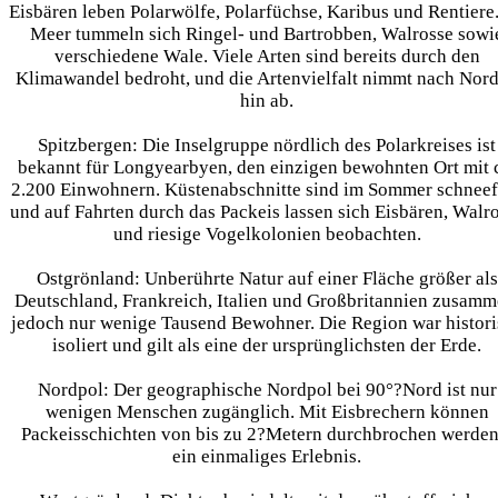
Eisbären leben Polarwölfe, Polarfüchse, Karibus und Rentiere
Meer tummeln sich Ringel- und Bartrobben, Walrosse sowi
verschiedene Wale. Viele Arten sind bereits durch den
Klimawandel bedroht, und die Artenvielfalt nimmt nach Nor
hin ab.
Spitzbergen:
Die Inselgruppe nördlich des Polarkreises ist
bekannt für Longyearbyen, den einzigen bewohnten Ort mit 
2.200 Einwohnern. Küstenabschnitte sind im Sommer schneefr
und auf Fahrten durch das Packeis lassen sich Eisbären, Walr
und riesige Vogelkolonien beobachten.
Ostgrönland:
Unberührte Natur auf einer Fläche größer als
Deutschland, Frankreich, Italien und Großbritannien zusamm
jedoch nur wenige Tausend Bewohner. Die Region war histori
isoliert und gilt als eine der ursprünglichsten der Erde.
Nordpol:
Der geographische Nordpol bei 90°?Nord ist nur
wenigen Menschen zugänglich. Mit Eisbrechern können
Packeisschichten von bis zu 2?Metern durchbrochen werden
ein einmaliges Erlebnis.