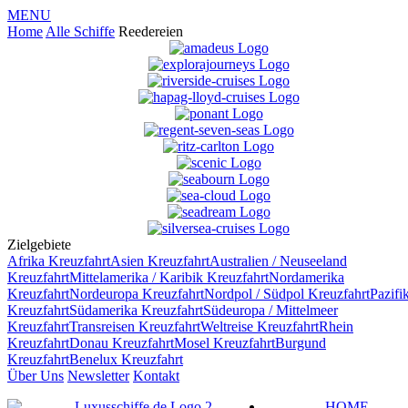
MENU
Home
Alle Schiffe
Reedereien
Zielgebiete
Afrika
Kreuzfahrt
Asien
Kreuzfahrt
Australien / Neuseeland
Kreuzfahrt
Mittelamerika / Karibik
Kreuzfahrt
Nordamerika
Kreuzfahrt
Nordeuropa
Kreuzfahrt
Nordpol / Südpol
Kreuzfahrt
Pazifi
Kreuzfahrt
Südamerika
Kreuzfahrt
Südeuropa / Mittelmeer
Kreuzfahrt
Transreisen
Kreuzfahrt
Weltreise
Kreuzfahrt
Rhein
Kreuzfahrt
Donau
Kreuzfahrt
Mosel
Kreuzfahrt
Burgund
Kreuzfahrt
Benelux
Kreuzfahrt
Über Uns
Newsletter
Kontakt
HOME