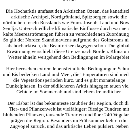
Die Hocharktis umfasst den Arktischen Ozean, das kanadisc
arktische Archipel, Nordgrönland, Spitzbergen sowie die
nördlichen Inseln Russlands wie Franz-Joseph-Land und Now
Semlja. Unterschiedliche klimatische Einflüsse durch warme 
kalte Meeresströmungen führen zu verschiedenen Zuordnung
So gilt der Norden Skandinaviens aufgrund des Golfstroms ni
als hocharktisch, die Beaufortsee dagegen schon. Die globa
Erwärmung verschiebt diese Grenze nach Norden. Klima u
Wetter ähneln weitgehend den Bedingungen im Polargebiet
Hier herrschen extrem lebensfeindliche Bedingungen: Schn
und Eis bedecken Land und Meer, die Temperaturen sind nied
die Vegetationsperioden kurz, und es gibt monatelange
Dunkelphasen. In der südlicheren Arktis hingegen tauen vie
Gebiete im Sommer ab und sind lebensfreundlicher.
Der Eisbär ist das bekannteste Raubtier der Region, doch di
Tier- und Pflanzenwelt ist vielfältiger: Riesige Tundren mi
blühenden Pflanzen, tausende Tierarten und über 240 Vogelar
prägen die Region. Besonders im Frühsommer kehren die
Zugvögel zurück, und das arktische Leben pulsiert. Neben