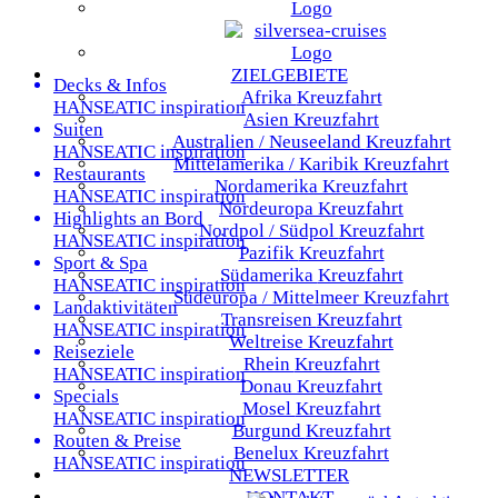
ZIELGEBIETE
Decks & Infos
Afrika
Kreuzfahrt
HANSEATIC inspiration
Asien
Kreuzfahrt
Suiten
Australien / Neuseeland
Kreuzfahrt
HANSEATIC inspiration
Mittelamerika / Karibik
Kreuzfahrt
Restaurants
Nordamerika
Kreuzfahrt
HANSEATIC inspiration
Nordeuropa
Kreuzfahrt
Highlights an Bord
Nordpol / Südpol
Kreuzfahrt
HANSEATIC inspiration
Pazifik
Kreuzfahrt
Sport & Spa
Südamerika
Kreuzfahrt
HANSEATIC inspiration
Südeuropa / Mittelmeer
Kreuzfahrt
Landaktivitäten
Transreisen
Kreuzfahrt
HANSEATIC inspiration
Weltreise
Kreuzfahrt
Reiseziele
Rhein
Kreuzfahrt
HANSEATIC inspiration
Donau
Kreuzfahrt
Specials
Mosel
Kreuzfahrt
HANSEATIC inspiration
Burgund
Kreuzfahrt
Routen & Preise
Benelux
Kreuzfahrt
HANSEATIC inspiration
NEWSLETTER
KONTAKT