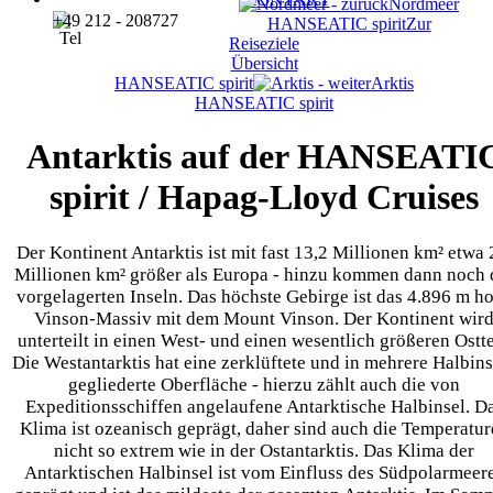
Nordmeer
+49 212 - 208727
HANSEATIC spirit
Zur
Reiseziele
Übersicht
HANSEATIC spirit
Arktis
HANSEATIC spirit
Antarktis auf der HANSEATI
spirit / Hapag-Lloyd Cruises
Der Kontinent Antarktis ist mit fast 13,2 Millionen km² etwa 
Millionen km² größer als Europa - hinzu kommen dann noch 
vorgelagerten Inseln. Das höchste Gebirge ist das 4.896 m h
Vinson-Massiv mit dem Mount Vinson. Der Kontinent wir
unterteilt in einen West- und einen wesentlich größeren Ostte
Die Westantarktis hat eine zerklüftete und in mehrere Halbins
gegliederte Oberfläche - hierzu zählt auch die von
Expeditionsschiffen angelaufene Antarktische Halbinsel. D
Klima ist ozeanisch geprägt, daher sind auch die Temperatur
nicht so extrem wie in der Ostantarktis. Das Klima der
Antarktischen Halbinsel ist vom Einfluss des Südpolarmeer