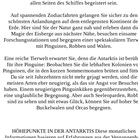
allen Seiten des Schiffes begeistert sein.
Auf spannenden Zodiacfahrten gelangen Sie sicher zu den
schönsten Anlandungen auf dem entlegensten Kontinent de
Erde. Hier sind Sie der Natur ganz nah und erleben dann di
Magie der Eisberge aus nächster Nähe, besuchen einsame
Forschungsstationen und begegnen einer spektakulären Tierw
mit Pinguinen, Robben und Walen.
Eine reiche Tierwelt erwartet Sie, denn die Antarktis ist berü
für ihre Pinguine: Beobachten Sie die lebhaften Kolonien v
Pinguinen, die in den kurzen Sommermonaten brüten und fütt
Da sie seit Jahrzehnten nicht mehr gejagt werden, sind die
meisten Arten eher neugierig, als das sie Angst vor Besuche
haben. Einem neugierigen Pinguinküken gegenüberzustehen, 
eine unglaubliche Begegnung. Aber auch Seeleoparden, Rob
sind zu sehen und mit etwas Glück, können Sie auf hoher S
Buckelwalen und Orcas begegnen.
HÖHEPUNKTE IN DER ANTARKTIS Diese monatlichen
Informationen basieren auf Erfahrungen aus der Vergangenh