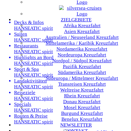
ZIELGEBIETE
Decks & Infos
Afrika
Kreuzfahrt
HANSEATIC spirit
Asien
Kreuzfahrt
Suiten
Australien / Neuseeland
Kreuzfahrt
HANSEATIC spirit
Mittelamerika / Karibik
Kreuzfahrt
Restaurants
Nordamerika
Kreuzfahrt
HANSEATIC spirit
Nordeuropa
Kreuzfahrt
Highlights an Bord
Nordpol / Südpol
Kreuzfahrt
HANSEATIC spirit
Pazifik
Kreuzfahrt
Sport & Spa
Südamerika
Kreuzfahrt
HANSEATIC spirit
Südeuropa / Mittelmeer
Kreuzfahrt
Landaktivitäten
Transreisen
Kreuzfahrt
HANSEATIC spirit
Weltreise
Kreuzfahrt
Reiseziele
Rhein
Kreuzfahrt
HANSEATIC spirit
Donau
Kreuzfahrt
Specials
Mosel
Kreuzfahrt
HANSEATIC spirit
Burgund
Kreuzfahrt
Routen & Preise
Benelux
Kreuzfahrt
HANSEATIC spirit
NEWSLETTER
KONTAKT