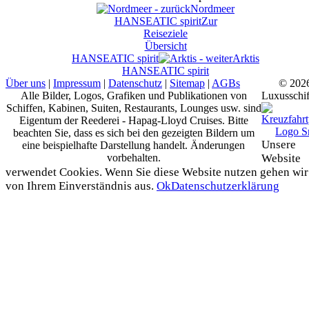
Nordmeer
HANSEATIC spirit
Zur
Reiseziele
Übersicht
HANSEATIC spirit
Arktis
HANSEATIC spirit
Über uns
|
Impressum
|
Datenschutz
|
Sitemap
|
AGBs
© 202
Alle Bilder, Logos, Grafiken und Publikationen von
Luxusschif
Schiffen, Kabinen, Suiten, Restaurants, Lounges usw. sind
Eigentum der Reederei - Hapag-Lloyd Cruises. Bitte
beachten Sie, dass es sich bei den gezeigten Bildern um
Unsere
eine beispielhafte Darstellung handelt. Änderungen
vorbehalten.
Website
verwendet Cookies. Wenn Sie diese Website nutzen gehen wir
von Ihrem Einverständnis aus.
Ok
Datenschutzerklärung