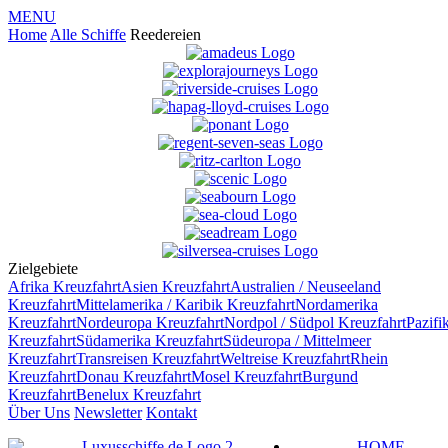
MENU
Home
Alle Schiffe
Reedereien
Zielgebiete
Afrika
Kreuzfahrt
Asien
Kreuzfahrt
Australien / Neuseeland
Kreuzfahrt
Mittelamerika / Karibik
Kreuzfahrt
Nordamerika
Kreuzfahrt
Nordeuropa
Kreuzfahrt
Nordpol / Südpol
Kreuzfahrt
Pazifi
Kreuzfahrt
Südamerika
Kreuzfahrt
Südeuropa / Mittelmeer
Kreuzfahrt
Transreisen
Kreuzfahrt
Weltreise
Kreuzfahrt
Rhein
Kreuzfahrt
Donau
Kreuzfahrt
Mosel
Kreuzfahrt
Burgund
Kreuzfahrt
Benelux
Kreuzfahrt
Über Uns
Newsletter
Kontakt
HOME