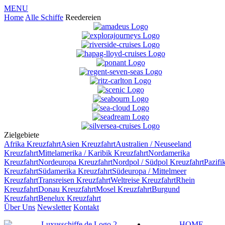
MENU
Home
Alle Schiffe
Reedereien
Zielgebiete
Afrika
Kreuzfahrt
Asien
Kreuzfahrt
Australien / Neuseeland
Kreuzfahrt
Mittelamerika / Karibik
Kreuzfahrt
Nordamerika
Kreuzfahrt
Nordeuropa
Kreuzfahrt
Nordpol / Südpol
Kreuzfahrt
Pazifi
Kreuzfahrt
Südamerika
Kreuzfahrt
Südeuropa / Mittelmeer
Kreuzfahrt
Transreisen
Kreuzfahrt
Weltreise
Kreuzfahrt
Rhein
Kreuzfahrt
Donau
Kreuzfahrt
Mosel
Kreuzfahrt
Burgund
Kreuzfahrt
Benelux
Kreuzfahrt
Über Uns
Newsletter
Kontakt
HOME