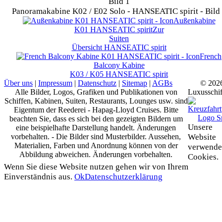
Panoramakabine K02 / E02 Solo - HANSEATIC spirit - Bild
Außenkabine
K01
HANSEATIC spirit
Zur
Suiten
Übersicht
HANSEATIC spirit
French
Balcony Kabine
K03 / K05
HANSEATIC spirit
Über uns
|
Impressum
|
Datenschutz
|
Sitemap
|
AGBs
© 202
Alle Bilder, Logos, Grafiken und Publikationen von
Luxusschif
Schiffen, Kabinen, Suiten, Restaurants, Lounges usw. sind
Eigentum der Reederei - Hapag-Lloyd Cruises. Bitte
beachten Sie, dass es sich bei den gezeigten Bildern um
Unsere
eine beispielhafte Darstellung handelt. Änderungen
vorbehalten. - Die Bilder sind Musterbilder. Aussehen,
Website
Materialien, Farben und Anordnung können von der
verwende
Abbildung abweichen. Änderungen vorbehalten.
Cookies.
Wenn Sie diese Website nutzen gehen wir von Ihrem
Einverständnis aus.
Ok
Datenschutzerklärung