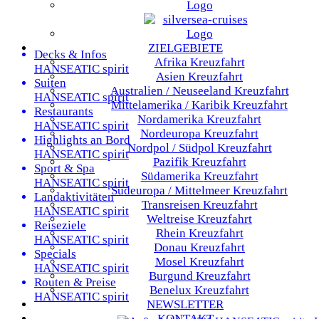
ZIELGEBIETE
Decks & Infos
Afrika
Kreuzfahrt
HANSEATIC spirit
Asien
Kreuzfahrt
Suiten
Australien / Neuseeland
Kreuzfahrt
HANSEATIC spirit
Mittelamerika / Karibik
Kreuzfahrt
Restaurants
Nordamerika
Kreuzfahrt
HANSEATIC spirit
Nordeuropa
Kreuzfahrt
Highlights an Bord
Nordpol / Südpol
Kreuzfahrt
HANSEATIC spirit
Pazifik
Kreuzfahrt
Sport & Spa
Südamerika
Kreuzfahrt
HANSEATIC spirit
Südeuropa / Mittelmeer
Kreuzfahrt
Landaktivitäten
Transreisen
Kreuzfahrt
HANSEATIC spirit
Weltreise
Kreuzfahrt
Reiseziele
Rhein
Kreuzfahrt
HANSEATIC spirit
Donau
Kreuzfahrt
Specials
Mosel
Kreuzfahrt
HANSEATIC spirit
Burgund
Kreuzfahrt
Routen & Preise
Benelux
Kreuzfahrt
HANSEATIC spirit
NEWSLETTER
KONTAKT