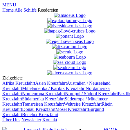
MENU
Home
Alle Schiffe
Reedereien
Zielgebiete
Afrika
Kreuzfahrt
Asien
Kreuzfahrt
Australien / Neuseeland
Kreuzfahrt
Mittelamerika / Karibik
Kreuzfahrt
Nordamerika
Kreuzfahrt
Nordeuropa
Kreuzfahrt
Nordpol / Südpol
Kreuzfahrt
Pazifi
Kreuzfahrt
Südamerika
Kreuzfahrt
Südeuropa / Mittelmeer
Kreuzfahrt
Transreisen
Kreuzfahrt
Weltreise
Kreuzfahrt
Rhein
Kreuzfahrt
Donau
Kreuzfahrt
Mosel
Kreuzfahrt
Burgund
Kreuzfahrt
Benelux
Kreuzfahrt
Über Uns
Newsletter
Kontakt
HOME