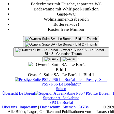
Badezimmer mit Dusche, separates WC
Badewanne mit Whirlpool-Funktion
Gäste-WC
Wohnzimmer/Essbereich
Butlerservice)
Kostenfreie Minibar
×
Owner's Suite SA - Le Boréal - Bild 1
Prestige Suite
PS5 / PS6
Le Boréal
Zur
Suiten
Übersicht
Le Boréal
Superior Außenkabine
SP3
Le Boréal
Über uns
|
Impressum
|
Datenschutz
|
Sitemap
|
AGBs
© 202
Alle Bilder, Logos, Grafiken und Publikationen von
Luxusschif