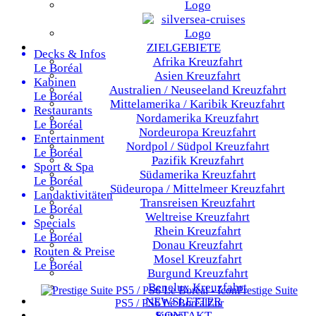
ZIELGEBIETE
Decks & Infos
Afrika
Kreuzfahrt
Le Boréal
Asien
Kreuzfahrt
Kabinen
Australien / Neuseeland
Kreuzfahrt
Le Boréal
Mittelamerika / Karibik
Kreuzfahrt
Restaurants
Nordamerika
Kreuzfahrt
Le Boréal
Nordeuropa
Kreuzfahrt
Entertainment
Nordpol / Südpol
Kreuzfahrt
Le Boréal
Pazifik
Kreuzfahrt
Sport & Spa
Südamerika
Kreuzfahrt
Le Boréal
Südeuropa / Mittelmeer
Kreuzfahrt
Landaktivitäten
Transreisen
Kreuzfahrt
Le Boréal
Weltreise
Kreuzfahrt
Specials
Rhein
Kreuzfahrt
Le Boréal
Donau
Kreuzfahrt
Routen & Preise
Mosel
Kreuzfahrt
Le Boréal
Burgund
Kreuzfahrt
Benelux
Kreuzfahrt
Prestige Suite
NEWSLETTER
PS5 / PS6
Le Boréal
Zur
KONTAKT
Suiten