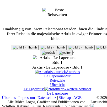
Unabhängig von Ihrem Reisemonat werden Ihnen die Eindrü
Ihrer Reise in die majestätische Arktis in ewiger Erinnerun
bleben.
×
Arktis - Le Laperouse - Bild 1
Antarktis
Le Laperouse
Zur
Reiseziele
Übersicht
Le Laperouse
Nordmeer
Le Laperouse
Über uns
|
Impressum
|
Datenschutz
|
Sitemap
|
AGBs
© 202
Alle Bilder, Logos, Grafiken und Publikationen von
Luxusschif
Schiffen, Kabinen, Suiten, Restaurants, Lounges usw. sind