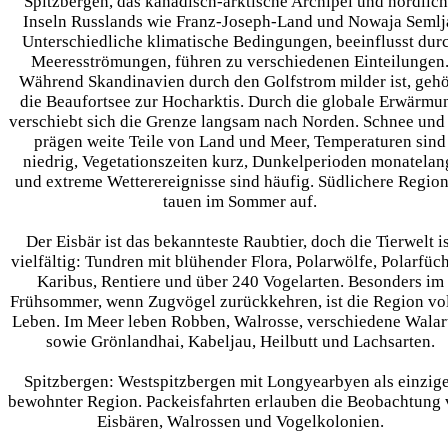
Spitzbergen, das kanadisch-arktische Archipel und nördlic
Inseln Russlands wie Franz-Joseph-Land und Nowaja Semlj
Unterschiedliche klimatische Bedingungen, beeinflusst dur
Meeresströmungen, führen zu verschiedenen Einteilungen
Während Skandinavien durch den Golfstrom milder ist, gehö
die Beaufortsee zur Hocharktis. Durch die globale Erwärmu
verschiebt sich die Grenze langsam nach Norden. Schnee und
prägen weite Teile von Land und Meer, Temperaturen sind
niedrig, Vegetationszeiten kurz, Dunkelperioden monatelan
und extreme Wetterereignisse sind häufig. Südlichere Regio
tauen im Sommer auf.
Der Eisbär ist das bekannteste Raubtier, doch die Tierwelt is
vielfältig: Tundren mit blühender Flora, Polarwölfe, Polarfüch
Karibus, Rentiere und über 240 Vogelarten. Besonders im
Frühsommer, wenn Zugvögel zurückkehren, ist die Region vol
Leben. Im Meer leben Robben, Walrosse, verschiedene Walar
sowie Grönlandhai, Kabeljau, Heilbutt und Lachsarten.
Spitzbergen:
Westspitzbergen mit Longyearbyen als einzig
bewohnter Region. Packeisfahrten erlauben die Beobachtung
Eisbären, Walrossen und Vogelkolonien.