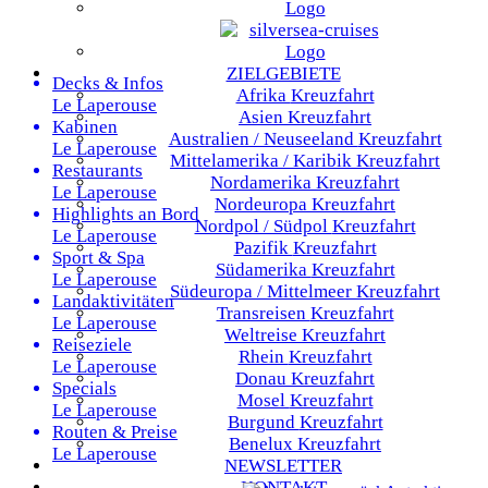
ZIELGEBIETE
Decks & Infos
Afrika
Kreuzfahrt
Le Laperouse
Asien
Kreuzfahrt
Kabinen
Australien / Neuseeland
Kreuzfahrt
Le Laperouse
Mittelamerika / Karibik
Kreuzfahrt
Restaurants
Nordamerika
Kreuzfahrt
Le Laperouse
Nordeuropa
Kreuzfahrt
Highlights an Bord
Nordpol / Südpol
Kreuzfahrt
Le Laperouse
Pazifik
Kreuzfahrt
Sport & Spa
Südamerika
Kreuzfahrt
Le Laperouse
Südeuropa / Mittelmeer
Kreuzfahrt
Landaktivitäten
Transreisen
Kreuzfahrt
Le Laperouse
Weltreise
Kreuzfahrt
Reiseziele
Rhein
Kreuzfahrt
Le Laperouse
Donau
Kreuzfahrt
Specials
Mosel
Kreuzfahrt
Le Laperouse
Burgund
Kreuzfahrt
Routen & Preise
Benelux
Kreuzfahrt
Le Laperouse
NEWSLETTER
KONTAKT