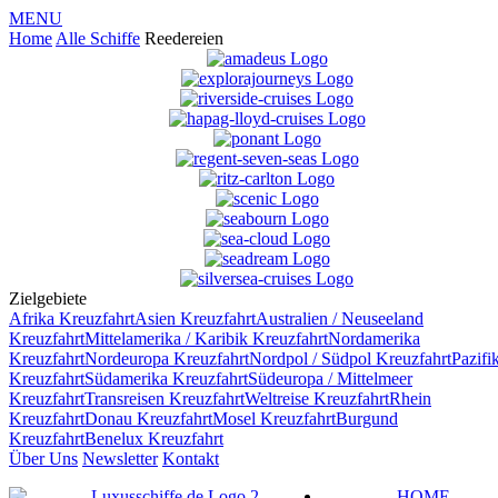
MENU
Home
Alle Schiffe
Reedereien
Zielgebiete
Afrika
Kreuzfahrt
Asien
Kreuzfahrt
Australien / Neuseeland
Kreuzfahrt
Mittelamerika / Karibik
Kreuzfahrt
Nordamerika
Kreuzfahrt
Nordeuropa
Kreuzfahrt
Nordpol / Südpol
Kreuzfahrt
Pazifi
Kreuzfahrt
Südamerika
Kreuzfahrt
Südeuropa / Mittelmeer
Kreuzfahrt
Transreisen
Kreuzfahrt
Weltreise
Kreuzfahrt
Rhein
Kreuzfahrt
Donau
Kreuzfahrt
Mosel
Kreuzfahrt
Burgund
Kreuzfahrt
Benelux
Kreuzfahrt
Über Uns
Newsletter
Kontakt
HOME