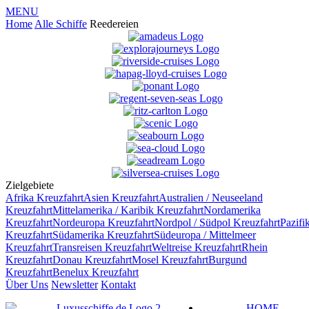
MENU
Home
Alle Schiffe
Reedereien
Zielgebiete
Afrika
Kreuzfahrt
Asien
Kreuzfahrt
Australien / Neuseeland
Kreuzfahrt
Mittelamerika / Karibik
Kreuzfahrt
Nordamerika
Kreuzfahrt
Nordeuropa
Kreuzfahrt
Nordpol / Südpol
Kreuzfahrt
Pazifi
Kreuzfahrt
Südamerika
Kreuzfahrt
Südeuropa / Mittelmeer
Kreuzfahrt
Transreisen
Kreuzfahrt
Weltreise
Kreuzfahrt
Rhein
Kreuzfahrt
Donau
Kreuzfahrt
Mosel
Kreuzfahrt
Burgund
Kreuzfahrt
Benelux
Kreuzfahrt
Über Uns
Newsletter
Kontakt
HOME