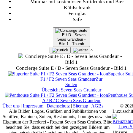
Minibar mit kostenlosen Softdrinks und Bier
Kühlschrank
Fernglas
Safe
×
Concierge Suite E / D - Seven Seas Grandeur - Bild 1
Superior Suit
F1 / F2
Seven Seas Grandeur
Zur
Suiten
Übersicht
Seven Seas Grandeur
Penthouse Su
A / B / C
Seven Seas Grandeur
Über uns
|
Impressum
|
Datenschutz
|
Sitemap
|
AGBs
© 202
Alle Bilder, Logos, Grafiken und Publikationen von
Luxusschif
Schiffen, Kabinen, Suiten, Restaurants, Lounges usw. sind
Eigentum der Reederei - Regent Seven Seas Cruises. Bitte
beachten Sie, dass es sich bei den gezeigten Bildern um
Unsere
eine beispielhafte Darstellung handelt. Änderungen