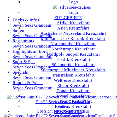
ZIELGEBIETE
Decks & Infos
Afrika
Kreuzfahrt
Seven Seas Grandeur
Asien
Kreuzfahrt
Suiten
Australien / Neuseeland
Kreuzfahrt
Seven Seas Grandeur
Mittelamerika / Karibik
Kreuzfahrt
Restaurants
Nordamerika
Kreuzfahrt
Seven Seas Grandeur
Nordeuropa
Kreuzfahrt
Highlights an Bord
Nordpol / Südpol
Kreuzfahrt
Seven Seas Grandeur
Pazifik
Kreuzfahrt
Sport & Spa
Südamerika
Kreuzfahrt
Seven Seas Grandeur
Südeuropa / Mittelmeer
Kreuzfahrt
Specials
Transreisen
Kreuzfahrt
Seven Seas Grandeur
Weltreise
Kreuzfahrt
Routen & Preise
Rhein
Kreuzfahrt
Seven Seas Grandeur
Donau
Kreuzfahrt
Mosel
Kreuzfahrt
Superior Suit
Burgund
Kreuzfahrt
F1 / F2
Seven Seas Grandeur
Zur
Benelux
Kreuzfahrt
Suiten
Übersicht
Seven Seas Grandeur
NEWSLETTER
Penthouse Su
KONTAKT