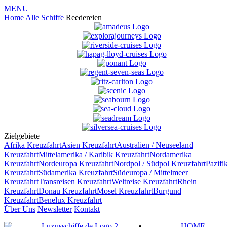
MENU
Home
Alle Schiffe
Reedereien
Zielgebiete
Afrika
Kreuzfahrt
Asien
Kreuzfahrt
Australien / Neuseeland
Kreuzfahrt
Mittelamerika / Karibik
Kreuzfahrt
Nordamerika
Kreuzfahrt
Nordeuropa
Kreuzfahrt
Nordpol / Südpol
Kreuzfahrt
Pazifi
Kreuzfahrt
Südamerika
Kreuzfahrt
Südeuropa / Mittelmeer
Kreuzfahrt
Transreisen
Kreuzfahrt
Weltreise
Kreuzfahrt
Rhein
Kreuzfahrt
Donau
Kreuzfahrt
Mosel
Kreuzfahrt
Burgund
Kreuzfahrt
Benelux
Kreuzfahrt
Über Uns
Newsletter
Kontakt
HOME