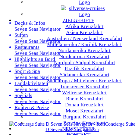
ZIELGEBIETE
Decks & Infos
Afrika
Kreuzfahrt
Seven Seas Navigator
Asien
Kreuzfahrt
Suiten
Australien / Neuseeland
Kreuzfahrt
Seven Seas Navigator
Mittelamerika / Karibik
Kreuzfahrt
Restaurants
Nordamerika
Kreuzfahrt
Seven Seas Navigator
Nordeuropa
Kreuzfahrt
Highlights an Bord
Nordpol / Südpol
Kreuzfahrt
Seven Seas Navigator
Pazifik
Kreuzfahrt
Sport & Spa
Südamerika
Kreuzfahrt
Seven Seas Navigator
Südeuropa / Mittelmeer
Kreuzfahrt
Landaktivitäten
Transreisen
Kreuzfahrt
Seven Seas Navigator
Weltreise
Kreuzfahrt
Specials
Rhein
Kreuzfahrt
Seven Seas Navigator
Donau
Kreuzfahrt
Routen & Preise
Mosel
Kreuzfahrt
Seven Seas Navigator
Burgund
Kreuzfahrt
Benelux
Kreuzfahrt
Concierge Suit
NEWSLETTER
D
Seven Seas Navigator
Zur
KONTAKT
Suiten