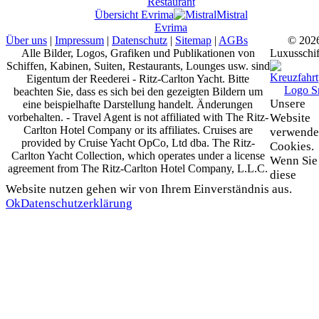
Restaurant
Übersicht
Evrima
Mistral
Evrima
Über uns
|
Impressum
|
Datenschutz
|
Sitemap
|
AGBs
© 202
Alle Bilder, Logos, Grafiken und Publikationen von
Luxusschif
Schiffen, Kabinen, Suiten, Restaurants, Lounges usw. sind
Eigentum der Reederei - Ritz-Carlton Yacht. Bitte
beachten Sie, dass es sich bei den gezeigten Bildern um
Unsere
eine beispielhafte Darstellung handelt. Änderungen
vorbehalten. - Travel Agent is not affiliated with The Ritz-
Website
Carlton Hotel Company or its affiliates. Cruises are
verwende
provided by Cruise Yacht OpCo, Ltd dba. The Ritz-
Cookies.
Carlton Yacht Collection, which operates under a license
Wenn Sie
agreement from The Ritz-Carlton Hotel Company, L.L.C.
diese
Website nutzen gehen wir von Ihrem Einverständnis aus.
Ok
Datenschutzerklärung