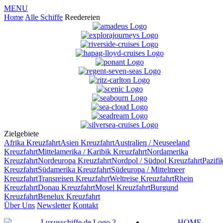
MENU
Home
Alle Schiffe
Reedereien
Zielgebiete
Afrika
Kreuzfahrt
Asien
Kreuzfahrt
Australien / Neuseeland
Kreuzfahrt
Mittelamerika / Karibik
Kreuzfahrt
Nordamerika
Kreuzfahrt
Nordeuropa
Kreuzfahrt
Nordpol / Südpol
Kreuzfahrt
Pazifi
Kreuzfahrt
Südamerika
Kreuzfahrt
Südeuropa / Mittelmeer
Kreuzfahrt
Transreisen
Kreuzfahrt
Weltreise
Kreuzfahrt
Rhein
Kreuzfahrt
Donau
Kreuzfahrt
Mosel
Kreuzfahrt
Burgund
Kreuzfahrt
Benelux
Kreuzfahrt
Über Uns
Newsletter
Kontakt
HOME