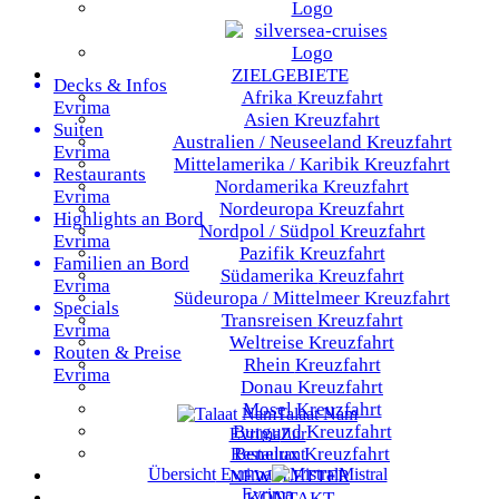
ZIELGEBIETE
Decks & Infos
Afrika
Kreuzfahrt
Evrima
Asien
Kreuzfahrt
Suiten
Australien / Neuseeland
Kreuzfahrt
Evrima
Mittelamerika / Karibik
Kreuzfahrt
Restaurants
Nordamerika
Kreuzfahrt
Evrima
Nordeuropa
Kreuzfahrt
Highlights an Bord
Nordpol / Südpol
Kreuzfahrt
Evrima
Pazifik
Kreuzfahrt
Familien an Bord
Südamerika
Kreuzfahrt
Evrima
Südeuropa / Mittelmeer
Kreuzfahrt
Specials
Transreisen
Kreuzfahrt
Evrima
Weltreise
Kreuzfahrt
Routen & Preise
Rhein
Kreuzfahrt
Evrima
Donau
Kreuzfahrt
Mosel
Kreuzfahrt
Talaat Nam
Burgund
Kreuzfahrt
Evrima
Zur
Benelux
Kreuzfahrt
Restaurant
Übersicht
Evrima
Mistral
NEWSLETTER
Evrima
KONTAKT