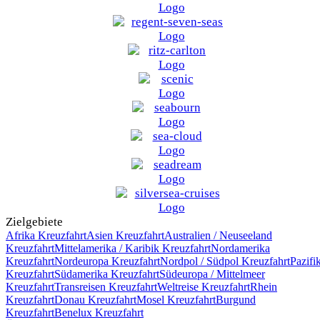
Zielgebiete
Afrika
Kreuzfahrt
Asien
Kreuzfahrt
Australien / Neuseeland
Kreuzfahrt
Mittelamerika / Karibik
Kreuzfahrt
Nordamerika
Kreuzfahrt
Nordeuropa
Kreuzfahrt
Nordpol / Südpol
Kreuzfahrt
Pazifi
Kreuzfahrt
Südamerika
Kreuzfahrt
Südeuropa / Mittelmeer
Kreuzfahrt
Transreisen
Kreuzfahrt
Weltreise
Kreuzfahrt
Rhein
Kreuzfahrt
Donau
Kreuzfahrt
Mosel
Kreuzfahrt
Burgund
Kreuzfahrt
Benelux
Kreuzfahrt