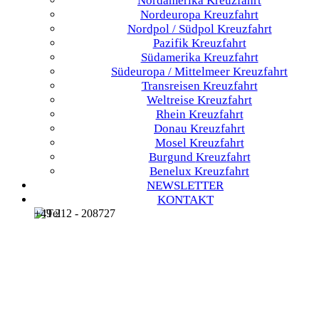
Nordamerika
Kreuzfahrt
Nordeuropa
Kreuzfahrt
Nordpol / Südpol
Kreuzfahrt
Pazifik
Kreuzfahrt
Südamerika
Kreuzfahrt
Südeuropa / Mittelmeer
Kreuzfahrt
Transreisen
Kreuzfahrt
Weltreise
Kreuzfahrt
Rhein
Kreuzfahrt
Donau
Kreuzfahrt
Mosel
Kreuzfahrt
Burgund
Kreuzfahrt
Benelux
Kreuzfahrt
NEWSLETTER
KONTAKT
+49 212 - 208727