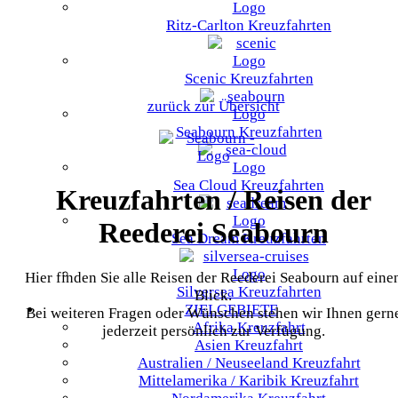
Ritz-Carlton Kreuzfahrten
Scenic Kreuzfahrten
zurück zur Übersicht
Seabourn Kreuzfahrten
Sea Cloud Kreuzfahrten
Kreuzfahrten / Reisen der
Reederei Seabourn
Sea Dream Kreuzfahrten
Hier finden Sie alle Reisen der Reederei Seabourn auf eine
Silversea Kreuzfahrten
Blick.
ZIELGEBIETE
Bei weiteren Fragen oder Wünschen stehen wir Ihnen gern
Afrika
Kreuzfahrt
jederzeit persönlich zur Verfügung.
Asien
Kreuzfahrt
Australien / Neuseeland
Kreuzfahrt
Mittelamerika / Karibik
Kreuzfahrt