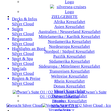
ZIELGEBIETE
Decks & Infos
Afrika
Kreuzfahrt
Silver Cloud
Asien
Kreuzfahrt
Suiten
Australien / Neuseeland
Kreuzfahrt
Silver Cloud
Mittelamerika / Karibik
Kreuzfahrt
Restaurants
Nordamerika
Kreuzfahrt
Silver Cloud
Nordeuropa
Kreuzfahrt
Highlights an Bord
Nordpol / Südpol
Kreuzfahrt
Silver Cloud
Pazifik
Kreuzfahrt
Sport & Spa
Südamerika
Kreuzfahrt
Silver Cloud
Südeuropa / Mittelmeer
Kreuzfahrt
Specials
Transreisen
Kreuzfahrt
Silver Cloud
Weltreise
Kreuzfahrt
Routen & Preise
Rhein
Kreuzfahrt
Silver Cloud
Donau
Kreuzfahrt
Mosel
Kreuzfahrt
Owner´s Suite
Burgund
Kreuzfahrt
O1 / O2
Silver Cloud
Zur
Benelux
Kreuzfahrt
Suiten
Übersicht
Silver Cloud
NEWSLETTER
Veranda Suite
KONTAKT