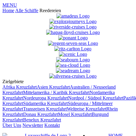
MENU
Home
Alle Schiffe
Reedereien
Zielgebiete
Afrika
Kreuzfahrt
Asien
Kreuzfahrt
Australien / Neuseeland
Kreuzfahrt
Mittelamerika / Karibik
Kreuzfahrt
Nordamerika
Kreuzfahrt
Nordeuropa
Kreuzfahrt
Nordpol / Südpol
Kreuzfahrt
Pazifi
Kreuzfahrt
Südamerika
Kreuzfahrt
Südeuropa / Mittelmeer
Kreuzfahrt
Transreisen
Kreuzfahrt
Weltreise
Kreuzfahrt
Rhein
Kreuzfahrt
Donau
Kreuzfahrt
Mosel
Kreuzfahrt
Burgund
Kreuzfahrt
Benelux
Kreuzfahrt
Über Uns
Newsletter
Kontakt
HOME