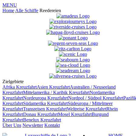
MENU
Home
Alle Schiffe
Reedereien
Zielgebiete
Afrika
Kreuzfahrt
Asien
Kreuzfahrt
Australien / Neuseeland
Kreuzfahrt
Mittelamerika / Karibik
Kreuzfahrt
Nordamerika
Kreuzfahrt
Nordeuropa
Kreuzfahrt
Nordpol / Südpol
Kreuzfahrt
Pazifi
Kreuzfahrt
Südamerika
Kreuzfahrt
Südeuropa / Mittelmeer
Kreuzfahrt
Transreisen
Kreuzfahrt
Weltreise
Kreuzfahrt
Rhein
Kreuzfahrt
Donau
Kreuzfahrt
Mosel
Kreuzfahrt
Burgund
Kreuzfahrt
Benelux
Kreuzfahrt
Über Uns
Newsletter
Kontakt
HOME