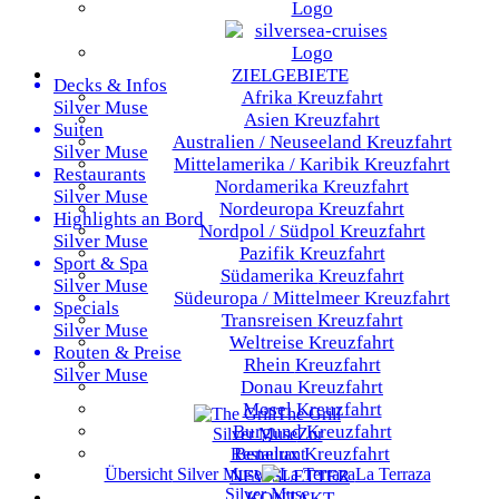
ZIELGEBIETE
Decks & Infos
Afrika
Kreuzfahrt
Silver Muse
Asien
Kreuzfahrt
Suiten
Australien / Neuseeland
Kreuzfahrt
Silver Muse
Mittelamerika / Karibik
Kreuzfahrt
Restaurants
Nordamerika
Kreuzfahrt
Silver Muse
Nordeuropa
Kreuzfahrt
Highlights an Bord
Nordpol / Südpol
Kreuzfahrt
Silver Muse
Pazifik
Kreuzfahrt
Sport & Spa
Südamerika
Kreuzfahrt
Silver Muse
Südeuropa / Mittelmeer
Kreuzfahrt
Specials
Transreisen
Kreuzfahrt
Silver Muse
Weltreise
Kreuzfahrt
Routen & Preise
Rhein
Kreuzfahrt
Silver Muse
Donau
Kreuzfahrt
Mosel
Kreuzfahrt
The Grill
Burgund
Kreuzfahrt
Silver Muse
Zur
Benelux
Kreuzfahrt
Restaurant
Übersicht
Silver Muse
La Terraza
NEWSLETTER
Silver Muse
KONTAKT