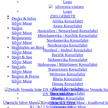
ZIELGEBIETE
Decks & Infos
Afrika
Kreuzfahrt
Silver Muse
Asien
Kreuzfahrt
Suiten
Australien / Neuseeland
Kreuzfahrt
Silver Muse
Mittelamerika / Karibik
Kreuzfahrt
Restaurants
Nordamerika
Kreuzfahrt
Silver Muse
Nordeuropa
Kreuzfahrt
Highlights an Bord
Nordpol / Südpol
Kreuzfahrt
Silver Muse
Pazifik
Kreuzfahrt
Sport & Spa
Südamerika
Kreuzfahrt
Silver Muse
Südeuropa / Mittelmeer
Kreuzfahrt
Specials
Transreisen
Kreuzfahrt
Silver Muse
Weltreise
Kreuzfahrt
Routen & Preise
Rhein
Kreuzfahrt
Silver Muse
Donau
Kreuzfahrt
Mosel
Kreuzfahrt
Deluxe Veranda Sui
Burgund
Kreuzfahrt
DX
Silver Muse
Zur
Benelux
Kreuzfahrt
Suiten
Übersicht
Silver Muse
Royal Su
NEWSLETTER
R1 / R2 2 Schlafzimmer
Silver Muse
KONTAKT