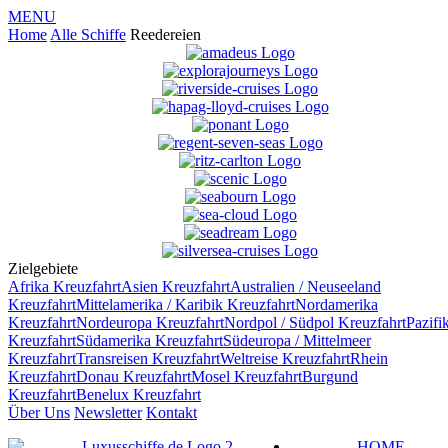
MENU
Home
Alle Schiffe
Reedereien
Zielgebiete
Afrika
Kreuzfahrt
Asien
Kreuzfahrt
Australien / Neuseeland
Kreuzfahrt
Mittelamerika / Karibik
Kreuzfahrt
Nordamerika
Kreuzfahrt
Nordeuropa
Kreuzfahrt
Nordpol / Südpol
Kreuzfahrt
Pazifi
Kreuzfahrt
Südamerika
Kreuzfahrt
Südeuropa / Mittelmeer
Kreuzfahrt
Transreisen
Kreuzfahrt
Weltreise
Kreuzfahrt
Rhein
Kreuzfahrt
Donau
Kreuzfahrt
Mosel
Kreuzfahrt
Burgund
Kreuzfahrt
Benelux
Kreuzfahrt
Über Uns
Newsletter
Kontakt
HOME