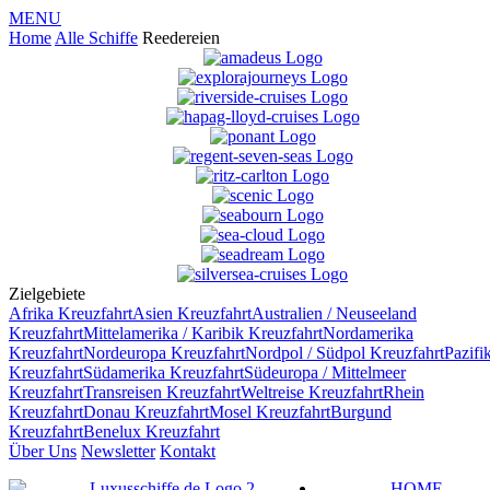
MENU
Home
Alle Schiffe
Reedereien
Zielgebiete
Afrika
Kreuzfahrt
Asien
Kreuzfahrt
Australien / Neuseeland
Kreuzfahrt
Mittelamerika / Karibik
Kreuzfahrt
Nordamerika
Kreuzfahrt
Nordeuropa
Kreuzfahrt
Nordpol / Südpol
Kreuzfahrt
Pazifi
Kreuzfahrt
Südamerika
Kreuzfahrt
Südeuropa / Mittelmeer
Kreuzfahrt
Transreisen
Kreuzfahrt
Weltreise
Kreuzfahrt
Rhein
Kreuzfahrt
Donau
Kreuzfahrt
Mosel
Kreuzfahrt
Burgund
Kreuzfahrt
Benelux
Kreuzfahrt
Über Uns
Newsletter
Kontakt
HOME