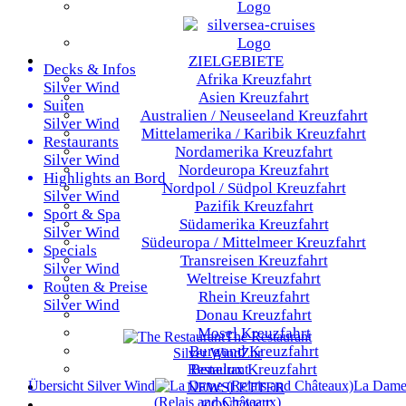
ZIELGEBIETE
Decks & Infos
Afrika
Kreuzfahrt
Silver Wind
Asien
Kreuzfahrt
Suiten
Australien / Neuseeland
Kreuzfahrt
Silver Wind
Mittelamerika / Karibik
Kreuzfahrt
Restaurants
Nordamerika
Kreuzfahrt
Silver Wind
Nordeuropa
Kreuzfahrt
Highlights an Bord
Nordpol / Südpol
Kreuzfahrt
Silver Wind
Pazifik
Kreuzfahrt
Sport & Spa
Südamerika
Kreuzfahrt
Silver Wind
Südeuropa / Mittelmeer
Kreuzfahrt
Specials
Transreisen
Kreuzfahrt
Silver Wind
Weltreise
Kreuzfahrt
Routen & Preise
Rhein
Kreuzfahrt
Silver Wind
Donau
Kreuzfahrt
Mosel
Kreuzfahrt
The Restaurant
Burgund
Kreuzfahrt
Silver Wind
Zur
Benelux
Kreuzfahrt
Restaurant
Übersicht
Silver Wind
La Dam
NEWSLETTER
(Relais and Châteaux)
KONTAKT