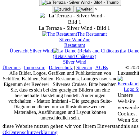
×
La Terraza - Silver Wind - Bild 1
The Restaurant
Silver Wind
Zur
Restaurant
Übersicht
Silver Wind
La Dam
(Relais and Châteaux)
Silver Wind
Über uns
|
Impressum
|
Datenschutz
|
Sitemap
|
AGBs
© 202
Alle Bilder, Logos, Grafiken und Publikationen von
Luxusschif
Schiffen, Kabinen, Suiten, Restaurants, Lounges usw. sind
Eigentum der Reederei - Silversea Cruises. Bitte beachten
Sie, dass es sich bei den gezeigten Bildern um eine
Unsere
beispielhafte Darstellung handelt. Änderungen
vorbehalten. - Matteo Imbriani - Die gezeigten Suite-
Website
Diagramme dienen nur zu Illustrationszwecken.
verwende
Materialien, Ausführungen und Layout können
Cookies.
unterschiedlich sein.
Wenn Sie
diese Website nutzen gehen wir von Ihrem Einverständnis aus
Ok
Datenschutzerklärung