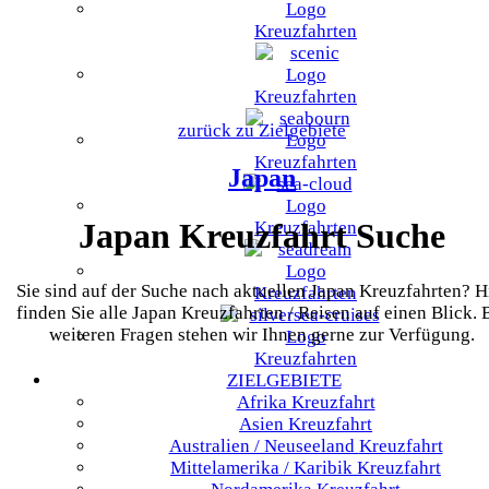
Kreuzfahrten
Kreuzfahrten
zurück zu Zielgebiete
Kreuzfahrten
Japan
Japan Kreuzfahrt Suche
Kreuzfahrten
Sie sind auf der Suche nach aktuellen Japan Kreuzfahrten? H
Kreuzfahrten
finden Sie alle Japan Kreuzfahrten / Reisen auf einen Blick. 
weiteren Fragen stehen wir Ihnen gerne zur Verfügung.
Kreuzfahrten
ZIELGEBIETE
Afrika
Kreuzfahrt
Asien
Kreuzfahrt
Australien / Neuseeland
Kreuzfahrt
Mittelamerika / Karibik
Kreuzfahrt