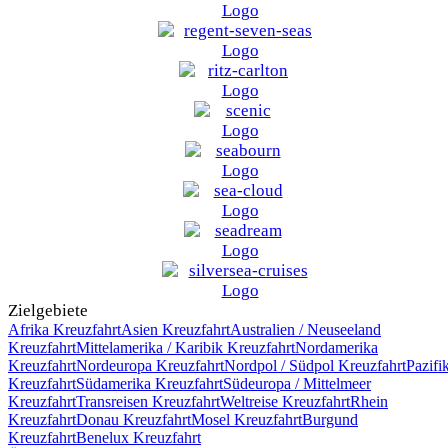
Zielgebiete
Afrika
Kreuzfahrt
Asien
Kreuzfahrt
Australien / Neuseeland
Kreuzfahrt
Mittelamerika / Karibik
Kreuzfahrt
Nordamerika
Kreuzfahrt
Nordeuropa
Kreuzfahrt
Nordpol / Südpol
Kreuzfahrt
Pazifi
Kreuzfahrt
Südamerika
Kreuzfahrt
Südeuropa / Mittelmeer
Kreuzfahrt
Transreisen
Kreuzfahrt
Weltreise
Kreuzfahrt
Rhein
Kreuzfahrt
Donau
Kreuzfahrt
Mosel
Kreuzfahrt
Burgund
Kreuzfahrt
Benelux
Kreuzfahrt