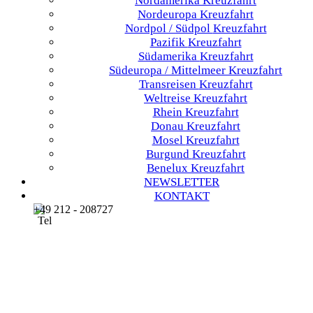
Nordamerika
Kreuzfahrt
Nordeuropa
Kreuzfahrt
Nordpol / Südpol
Kreuzfahrt
Pazifik
Kreuzfahrt
Südamerika
Kreuzfahrt
Südeuropa / Mittelmeer
Kreuzfahrt
Transreisen
Kreuzfahrt
Weltreise
Kreuzfahrt
Rhein
Kreuzfahrt
Donau
Kreuzfahrt
Mosel
Kreuzfahrt
Burgund
Kreuzfahrt
Benelux
Kreuzfahrt
NEWSLETTER
KONTAKT
+49 212 - 208727