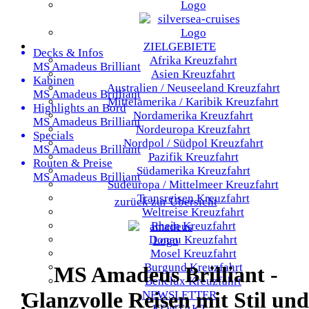
ZIELGEBIETE
Decks & Infos
Afrika
Kreuzfahrt
MS Amadeus Brilliant
Asien
Kreuzfahrt
Kabinen
Australien / Neuseeland
Kreuzfahrt
MS Amadeus Brilliant
Mittelamerika / Karibik
Kreuzfahrt
Highlights an Bord
Nordamerika
Kreuzfahrt
MS Amadeus Brilliant
Nordeuropa
Kreuzfahrt
Specials
Nordpol / Südpol
Kreuzfahrt
MS Amadeus Brilliant
Pazifik
Kreuzfahrt
Routen & Preise
Südamerika
Kreuzfahrt
MS Amadeus Brilliant
Südeuropa / Mittelmeer
Kreuzfahrt
Transreisen
Kreuzfahrt
zurück zur Übersicht
Weltreise
Kreuzfahrt
Rhein
Kreuzfahrt
Donau
Kreuzfahrt
Mosel
Kreuzfahrt
Burgund
Kreuzfahrt
MS Amadeus Brilliant -
Benelux
Kreuzfahrt
Glanzvolle Reisen mit Stil und
NEWSLETTER
KONTAKT