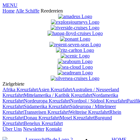
MENU
Home
Alle Schiffe
Reedereien
Zielgebiete
Afrika
Kreuzfahrt
Asien
Kreuzfahrt
Australien / Neuseeland
Kreuzfahrt
Mittelamerika / Karibik
Kreuzfahrt
Nordamerika
Kreuzfahrt
Nordeuropa
Kreuzfahrt
Nordpol / Südpol
Kreuzfahrt
Pazifi
Kreuzfahrt
Südamerika
Kreuzfahrt
Südeuropa / Mittelmeer
Kreuzfahrt
Transreisen
Kreuzfahrt
Weltreise
Kreuzfahrt
Rhein
Kreuzfahrt
Donau
Kreuzfahrt
Mosel
Kreuzfahrt
Burgund
Kreuzfahrt
Benelux
Kreuzfahrt
Über Uns
Newsletter
Kontakt
HOME