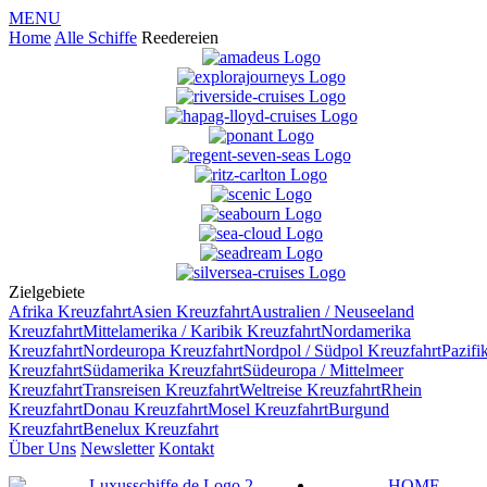
MENU
Home
Alle Schiffe
Reedereien
Zielgebiete
Afrika
Kreuzfahrt
Asien
Kreuzfahrt
Australien / Neuseeland
Kreuzfahrt
Mittelamerika / Karibik
Kreuzfahrt
Nordamerika
Kreuzfahrt
Nordeuropa
Kreuzfahrt
Nordpol / Südpol
Kreuzfahrt
Pazifi
Kreuzfahrt
Südamerika
Kreuzfahrt
Südeuropa / Mittelmeer
Kreuzfahrt
Transreisen
Kreuzfahrt
Weltreise
Kreuzfahrt
Rhein
Kreuzfahrt
Donau
Kreuzfahrt
Mosel
Kreuzfahrt
Burgund
Kreuzfahrt
Benelux
Kreuzfahrt
Über Uns
Newsletter
Kontakt
HOME