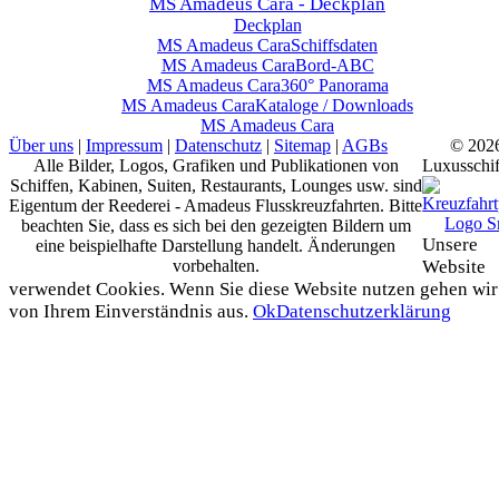
MS Amadeus Cara - Deckplan
Deckplan
MS Amadeus Cara
Schiffsdaten
MS Amadeus Cara
Bord-ABC
MS Amadeus Cara
360° Panorama
MS Amadeus Cara
Kataloge / Downloads
MS Amadeus Cara
Über uns
|
Impressum
|
Datenschutz
|
Sitemap
|
AGBs
© 202
Alle Bilder, Logos, Grafiken und Publikationen von
Luxusschif
Schiffen, Kabinen, Suiten, Restaurants, Lounges usw. sind
Eigentum der Reederei - Amadeus Flusskreuzfahrten. Bitte
beachten Sie, dass es sich bei den gezeigten Bildern um
Unsere
eine beispielhafte Darstellung handelt. Änderungen
vorbehalten.
Website
verwendet Cookies. Wenn Sie diese Website nutzen gehen wir
von Ihrem Einverständnis aus.
Ok
Datenschutzerklärung