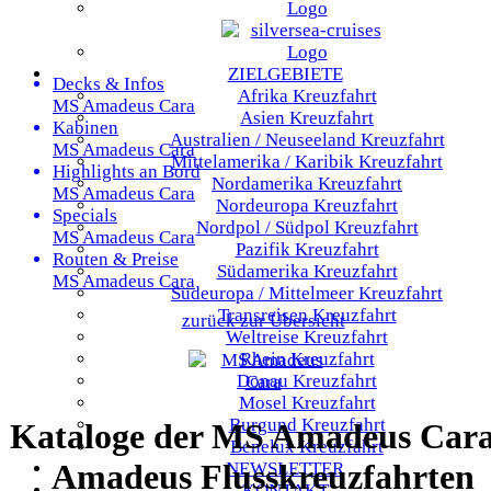
ZIELGEBIETE
Decks & Infos
Afrika
Kreuzfahrt
MS Amadeus Cara
Asien
Kreuzfahrt
Kabinen
Australien / Neuseeland
Kreuzfahrt
MS Amadeus Cara
Mittelamerika / Karibik
Kreuzfahrt
Highlights an Bord
Nordamerika
Kreuzfahrt
MS Amadeus Cara
Nordeuropa
Kreuzfahrt
Specials
Nordpol / Südpol
Kreuzfahrt
MS Amadeus Cara
Pazifik
Kreuzfahrt
Routen & Preise
Südamerika
Kreuzfahrt
MS Amadeus Cara
Südeuropa / Mittelmeer
Kreuzfahrt
Transreisen
Kreuzfahrt
zurück zur Übersicht
Weltreise
Kreuzfahrt
Rhein
Kreuzfahrt
Donau
Kreuzfahrt
Mosel
Kreuzfahrt
Burgund
Kreuzfahrt
Kataloge der MS Amadeus Cara
Benelux
Kreuzfahrt
Amadeus Flusskreuzfahrten
NEWSLETTER
KONTAKT