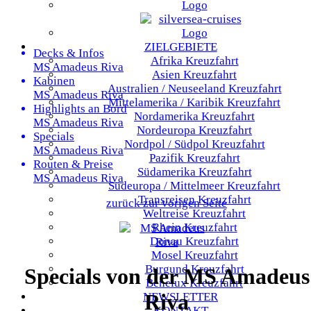
ZIELGEBIETE
Decks & Infos
Afrika
Kreuzfahrt
MS Amadeus Riva
Asien
Kreuzfahrt
Kabinen
Australien / Neuseeland
Kreuzfahrt
MS Amadeus Riva
Mittelamerika / Karibik
Kreuzfahrt
Highlights an Bord
Nordamerika
Kreuzfahrt
MS Amadeus Riva
Nordeuropa
Kreuzfahrt
Specials
Nordpol / Südpol
Kreuzfahrt
MS Amadeus Riva
Pazifik
Kreuzfahrt
Routen & Preise
Südamerika
Kreuzfahrt
MS Amadeus Riva
Südeuropa / Mittelmeer
Kreuzfahrt
Transreisen
Kreuzfahrt
zurück zur vorigen Seite
Weltreise
Kreuzfahrt
Rhein
Kreuzfahrt
Donau
Kreuzfahrt
Mosel
Kreuzfahrt
Burgund
Kreuzfahrt
Specials von der MS Amadeus
Benelux
Kreuzfahrt
Riva
NEWSLETTER
KONTAKT