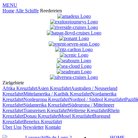
MENU
Home
Alle Schiffe
Reedereien
Zielgebiete
Afrika
Kreuzfahrt
Asien
Kreuzfahrt
Australien / Neuseeland
Kreuzfahrt
Mittelamerika / Karibik
Kreuzfahrt
Nordamerika
Kreuzfahrt
Nordeuropa
Kreuzfahrt
Nordpol / Südpol
Kreuzfahrt
Pazifi
Kreuzfahrt
Südamerika
Kreuzfahrt
Südeuropa / Mittelmeer
Kreuzfahrt
Transreisen
Kreuzfahrt
Weltreise
Kreuzfahrt
Rhein
Kreuzfahrt
Donau
Kreuzfahrt
Mosel
Kreuzfahrt
Burgund
Kreuzfahrt
Benelux
Kreuzfahrt
Über Uns
Newsletter
Kontakt
HOME