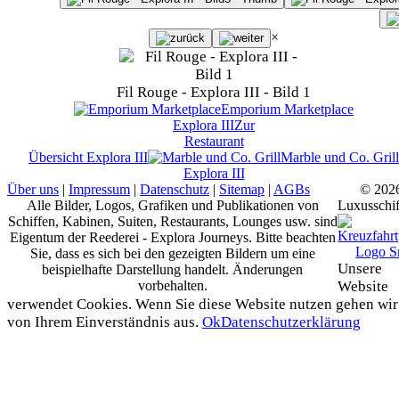
×
Fil Rouge - Explora III - Bild 1
Emporium Marketplace
Explora III
Zur
Restaurant
Übersicht
Explora III
Marble und Co. Grill
Explora III
Über uns
|
Impressum
|
Datenschutz
|
Sitemap
|
AGBs
© 202
Alle Bilder, Logos, Grafiken und Publikationen von
Luxusschif
Schiffen, Kabinen, Suiten, Restaurants, Lounges usw. sind
Eigentum der Reederei - Explora Journeys. Bitte beachten
Sie, dass es sich bei den gezeigten Bildern um eine
Unsere
beispielhafte Darstellung handelt. Änderungen
vorbehalten.
Website
verwendet Cookies. Wenn Sie diese Website nutzen gehen wir
von Ihrem Einverständnis aus.
Ok
Datenschutzerklärung