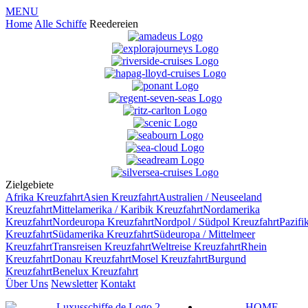
MENU
Home
Alle Schiffe
Reedereien
Zielgebiete
Afrika
Kreuzfahrt
Asien
Kreuzfahrt
Australien / Neuseeland
Kreuzfahrt
Mittelamerika / Karibik
Kreuzfahrt
Nordamerika
Kreuzfahrt
Nordeuropa
Kreuzfahrt
Nordpol / Südpol
Kreuzfahrt
Pazifi
Kreuzfahrt
Südamerika
Kreuzfahrt
Südeuropa / Mittelmeer
Kreuzfahrt
Transreisen
Kreuzfahrt
Weltreise
Kreuzfahrt
Rhein
Kreuzfahrt
Donau
Kreuzfahrt
Mosel
Kreuzfahrt
Burgund
Kreuzfahrt
Benelux
Kreuzfahrt
Über Uns
Newsletter
Kontakt
HOME