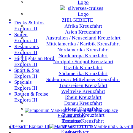
ZIELGEBIETE
Decks & Infos
Afrika
Kreuzfahrt
Explora III
Asien
Kreuzfahrt
Suiten
Australien / Neuseeland
Kreuzfahrt
Explora III
Mittelamerika / Karibik
Kreuzfahrt
Restaurants
Nordamerika
Kreuzfahrt
Explora III
Nordeuropa
Kreuzfahrt
Highlights an Bord
Nordpol / Südpol
Kreuzfahrt
Explora III
Pazifik
Kreuzfahrt
Sport & Spa
Südamerika
Kreuzfahrt
Explora III
Südeuropa / Mittelmeer
Kreuzfahrt
Specials
Transreisen
Kreuzfahrt
Explora III
Weltreise
Kreuzfahrt
Routen & Preise
Rhein
Kreuzfahrt
Explora III
Donau
Kreuzfahrt
Mosel
Kreuzfahrt
Emporium Marketplace
Burgund
Kreuzfahrt
Explora III
Zur
Benelux
Kreuzfahrt
Restaurant
Übersicht
Explora III
Marble und Co. Grill
NEWSLETTER
Explora III
KONTAKT