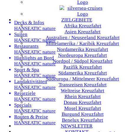
ZIELGEBIETE
Decks & Infos
Afrika
Kreuzfahrt
HANSEATIC nature
Asien
Kreuzfahrt
Suiten
Australien / Neuseeland
Kreuzfahrt
HANSEATIC nature
Mittelamerika / Karibik
Kreuzfahrt
Restaurants
Nordamerika
Kreuzfahrt
HANSEATIC nature
Nordeuropa
Kreuzfahrt
Highlights an Bord
Nordpol / Südpol
Kreuzfahrt
HANSEATIC nature
Pazifik
Kreuzfahrt
Sport & Spa
Südamerika
Kreuzfahrt
HANSEATIC nature
Südeuropa / Mittelmeer
Kreuzfahrt
Landaktivitäten
Transreisen
Kreuzfahrt
HANSEATIC nature
Weltreise
Kreuzfahrt
Reiseziele
Rhein
Kreuzfahrt
HANSEATIC nature
Donau
Kreuzfahrt
Specials
Mosel
Kreuzfahrt
HANSEATIC nature
Burgund
Kreuzfahrt
Routen & Preise
Benelux
Kreuzfahrt
HANSEATIC nature
NEWSLETTER
KONTAKT