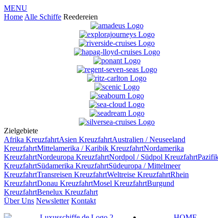
MENU
Home
Alle Schiffe
Reedereien
Zielgebiete
Afrika
Kreuzfahrt
Asien
Kreuzfahrt
Australien / Neuseeland
Kreuzfahrt
Mittelamerika / Karibik
Kreuzfahrt
Nordamerika
Kreuzfahrt
Nordeuropa
Kreuzfahrt
Nordpol / Südpol
Kreuzfahrt
Pazifi
Kreuzfahrt
Südamerika
Kreuzfahrt
Südeuropa / Mittelmeer
Kreuzfahrt
Transreisen
Kreuzfahrt
Weltreise
Kreuzfahrt
Rhein
Kreuzfahrt
Donau
Kreuzfahrt
Mosel
Kreuzfahrt
Burgund
Kreuzfahrt
Benelux
Kreuzfahrt
Über Uns
Newsletter
Kontakt
HOME