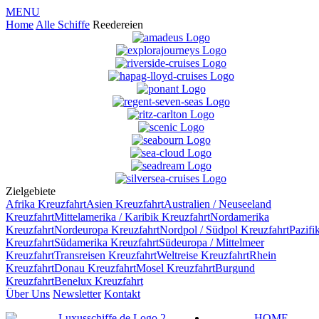
MENU
Home
Alle Schiffe
Reedereien
Zielgebiete
Afrika
Kreuzfahrt
Asien
Kreuzfahrt
Australien / Neuseeland
Kreuzfahrt
Mittelamerika / Karibik
Kreuzfahrt
Nordamerika
Kreuzfahrt
Nordeuropa
Kreuzfahrt
Nordpol / Südpol
Kreuzfahrt
Pazifi
Kreuzfahrt
Südamerika
Kreuzfahrt
Südeuropa / Mittelmeer
Kreuzfahrt
Transreisen
Kreuzfahrt
Weltreise
Kreuzfahrt
Rhein
Kreuzfahrt
Donau
Kreuzfahrt
Mosel
Kreuzfahrt
Burgund
Kreuzfahrt
Benelux
Kreuzfahrt
Über Uns
Newsletter
Kontakt
HOME