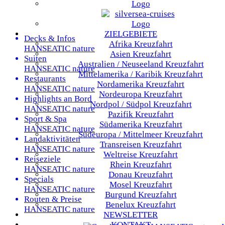
ZIELGEBIETE
Decks & Infos
Afrika
Kreuzfahrt
HANSEATIC nature
Asien
Kreuzfahrt
Suiten
Australien / Neuseeland
Kreuzfahrt
HANSEATIC nature
Mittelamerika / Karibik
Kreuzfahrt
Restaurants
Nordamerika
Kreuzfahrt
HANSEATIC nature
Nordeuropa
Kreuzfahrt
Highlights an Bord
Nordpol / Südpol
Kreuzfahrt
HANSEATIC nature
Pazifik
Kreuzfahrt
Sport & Spa
Südamerika
Kreuzfahrt
HANSEATIC nature
Südeuropa / Mittelmeer
Kreuzfahrt
Landaktivitäten
Transreisen
Kreuzfahrt
HANSEATIC nature
Weltreise
Kreuzfahrt
Reiseziele
Rhein
Kreuzfahrt
HANSEATIC nature
Donau
Kreuzfahrt
Specials
Mosel
Kreuzfahrt
HANSEATIC nature
Burgund
Kreuzfahrt
Routen & Preise
Benelux
Kreuzfahrt
HANSEATIC nature
NEWSLETTER
KONTAKT