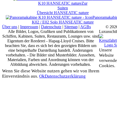
K10
HANSEATIC nature
Zur
Suiten
Übersicht
HANSEATIC nature
Panoramakabi
K02 / E02 Solo
HANSEATIC nature
Über uns
|
Impressum
|
Datenschutz
|
Sitemap
|
AGBs
© 202
Alle Bilder, Logos, Grafiken und Publikationen von
Luxusschif
Schiffen, Kabinen, Suiten, Restaurants, Lounges usw. sind
Eigentum der Reederei - Hapag-Lloyd Cruises. Bitte
beachten Sie, dass es sich bei den gezeigten Bildern um
Unsere
eine beispielhafte Darstellung handelt. Änderungen
vorbehalten. - Die Bilder sind Musterbilder. Aussehen,
Website
Materialien, Farben und Anordnung können von der
verwende
Abbildung abweichen. Änderungen vorbehalten.
Cookies.
Wenn Sie diese Website nutzen gehen wir von Ihrem
Einverständnis aus.
Ok
Datenschutzerklärung