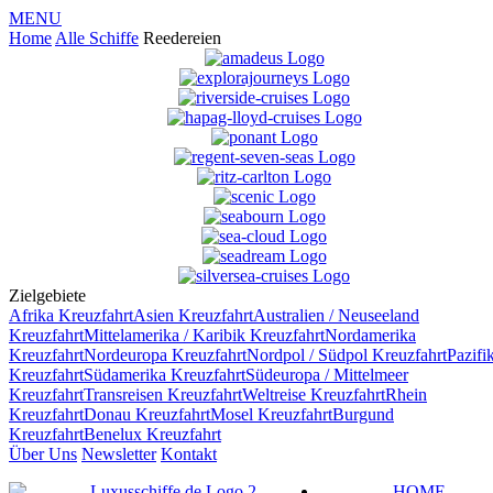
MENU
Home
Alle Schiffe
Reedereien
Zielgebiete
Afrika
Kreuzfahrt
Asien
Kreuzfahrt
Australien / Neuseeland
Kreuzfahrt
Mittelamerika / Karibik
Kreuzfahrt
Nordamerika
Kreuzfahrt
Nordeuropa
Kreuzfahrt
Nordpol / Südpol
Kreuzfahrt
Pazifi
Kreuzfahrt
Südamerika
Kreuzfahrt
Südeuropa / Mittelmeer
Kreuzfahrt
Transreisen
Kreuzfahrt
Weltreise
Kreuzfahrt
Rhein
Kreuzfahrt
Donau
Kreuzfahrt
Mosel
Kreuzfahrt
Burgund
Kreuzfahrt
Benelux
Kreuzfahrt
Über Uns
Newsletter
Kontakt
HOME