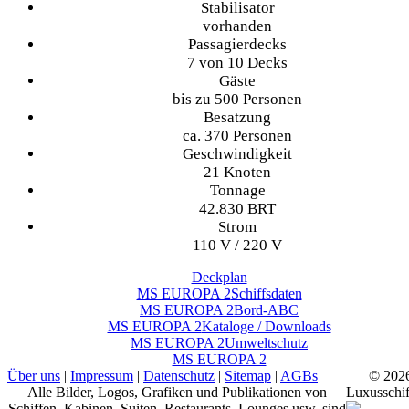
Stabilisator
vorhanden
Passagierdecks
7 von 10 Decks
Gäste
bis zu 500 Personen
Besatzung
ca. 370 Personen
Geschwindigkeit
21 Knoten
Tonnage
42.830 BRT
Strom
110 V / 220 V
Deckplan
MS EUROPA 2
Schiffsdaten
MS EUROPA 2
Bord-ABC
MS EUROPA 2
Kataloge / Downloads
MS EUROPA 2
Umweltschutz
MS EUROPA 2
Über uns
|
Impressum
|
Datenschutz
|
Sitemap
|
AGBs
© 202
Alle Bilder, Logos, Grafiken und Publikationen von
Luxusschif
Schiffen, Kabinen, Suiten, Restaurants, Lounges usw. sind