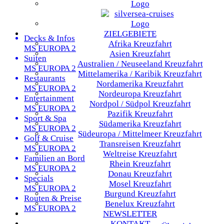
ZIELGEBIETE
Decks & Infos
Afrika
Kreuzfahrt
MS EUROPA 2
Asien
Kreuzfahrt
Suiten
Australien / Neuseeland
Kreuzfahrt
MS EUROPA 2
Mittelamerika / Karibik
Kreuzfahrt
Restaurants
Nordamerika
Kreuzfahrt
MS EUROPA 2
Nordeuropa
Kreuzfahrt
Entertainment
Nordpol / Südpol
Kreuzfahrt
MS EUROPA 2
Pazifik
Kreuzfahrt
Sport & Spa
Südamerika
Kreuzfahrt
MS EUROPA 2
Südeuropa / Mittelmeer
Kreuzfahrt
Golf & Cruise
Transreisen
Kreuzfahrt
MS EUROPA 2
Weltreise
Kreuzfahrt
Familien an Bord
Rhein
Kreuzfahrt
MS EUROPA 2
Donau
Kreuzfahrt
Specials
Mosel
Kreuzfahrt
MS EUROPA 2
Burgund
Kreuzfahrt
Routen & Preise
Benelux
Kreuzfahrt
MS EUROPA 2
NEWSLETTER
KONTAKT