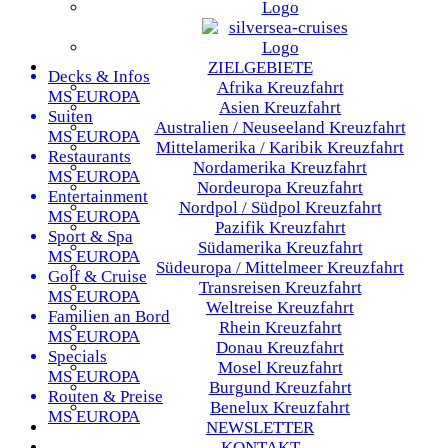
ZIELGEBIETE
Decks & Infos
Afrika
Kreuzfahrt
MS EUROPA
Asien
Kreuzfahrt
Suiten
Australien / Neuseeland
Kreuzfahrt
MS EUROPA
Mittelamerika / Karibik
Kreuzfahrt
Restaurants
Nordamerika
Kreuzfahrt
MS EUROPA
Nordeuropa
Kreuzfahrt
Entertainment
Nordpol / Südpol
Kreuzfahrt
MS EUROPA
Pazifik
Kreuzfahrt
Sport & Spa
Südamerika
Kreuzfahrt
MS EUROPA
Südeuropa / Mittelmeer
Kreuzfahrt
Golf & Cruise
Transreisen
Kreuzfahrt
MS EUROPA
Weltreise
Kreuzfahrt
Familien an Bord
Rhein
Kreuzfahrt
MS EUROPA
Donau
Kreuzfahrt
Specials
Mosel
Kreuzfahrt
MS EUROPA
Burgund
Kreuzfahrt
Routen & Preise
Benelux
Kreuzfahrt
MS EUROPA
NEWSLETTER
KONTAKT