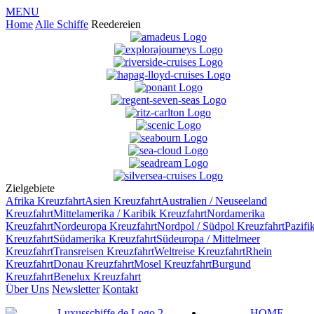
MENU
Home
Alle Schiffe
Reedereien
Zielgebiete
Afrika
Kreuzfahrt
Asien
Kreuzfahrt
Australien / Neuseeland
Kreuzfahrt
Mittelamerika / Karibik
Kreuzfahrt
Nordamerika
Kreuzfahrt
Nordeuropa
Kreuzfahrt
Nordpol / Südpol
Kreuzfahrt
Pazifi
Kreuzfahrt
Südamerika
Kreuzfahrt
Südeuropa / Mittelmeer
Kreuzfahrt
Transreisen
Kreuzfahrt
Weltreise
Kreuzfahrt
Rhein
Kreuzfahrt
Donau
Kreuzfahrt
Mosel
Kreuzfahrt
Burgund
Kreuzfahrt
Benelux
Kreuzfahrt
Über Uns
Newsletter
Kontakt
HOME