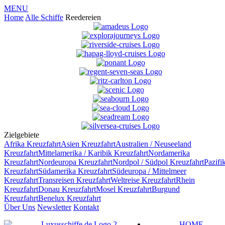
MENU
Home
Alle Schiffe
Reedereien
Zielgebiete
Afrika
Kreuzfahrt
Asien
Kreuzfahrt
Australien / Neuseeland
Kreuzfahrt
Mittelamerika / Karibik
Kreuzfahrt
Nordamerika
Kreuzfahrt
Nordeuropa
Kreuzfahrt
Nordpol / Südpol
Kreuzfahrt
Pazifi
Kreuzfahrt
Südamerika
Kreuzfahrt
Südeuropa / Mittelmeer
Kreuzfahrt
Transreisen
Kreuzfahrt
Weltreise
Kreuzfahrt
Rhein
Kreuzfahrt
Donau
Kreuzfahrt
Mosel
Kreuzfahrt
Burgund
Kreuzfahrt
Benelux
Kreuzfahrt
Über Uns
Newsletter
Kontakt
HOME