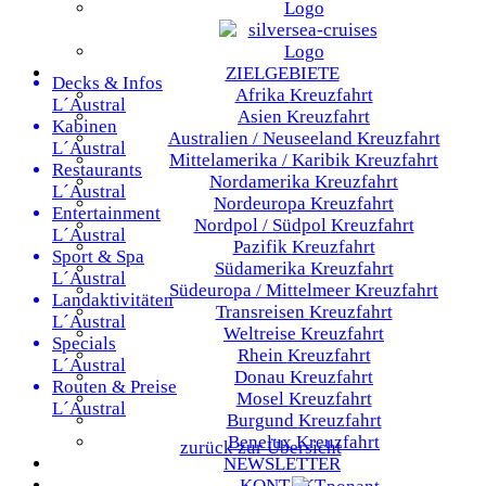
ZIELGEBIETE
Decks & Infos
Afrika
Kreuzfahrt
L´Austral
Asien
Kreuzfahrt
Kabinen
Australien / Neuseeland
Kreuzfahrt
L´Austral
Mittelamerika / Karibik
Kreuzfahrt
Restaurants
Nordamerika
Kreuzfahrt
L´Austral
Nordeuropa
Kreuzfahrt
Entertainment
Nordpol / Südpol
Kreuzfahrt
L´Austral
Pazifik
Kreuzfahrt
Sport & Spa
Südamerika
Kreuzfahrt
L´Austral
Südeuropa / Mittelmeer
Kreuzfahrt
Landaktivitäten
Transreisen
Kreuzfahrt
L´Austral
Weltreise
Kreuzfahrt
Specials
Rhein
Kreuzfahrt
L´Austral
Donau
Kreuzfahrt
Routen & Preise
Mosel
Kreuzfahrt
L´Austral
Burgund
Kreuzfahrt
Benelux
Kreuzfahrt
zurück zur Übersicht
NEWSLETTER
KONTAKT