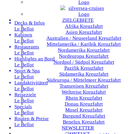
ZIELGEBIETE
Decks & Infos
Afrika
Kreuzfahrt
Le Bellot
Asien
Kreuzfahrt
Kabinen
Australien / Neuseeland
Kreuzfahrt
Le Bellot
Mittelamerika / Karibik
Kreuzfahrt
Restaurants
Nordamerika
Kreuzfahrt
Le Bellot
Nordeuropa
Kreuzfahrt
Highlights an Bord
Nordpol / Südpol
Kreuzfahrt
Le Bellot
Pazifik
Kreuzfahrt
Sport & Spa
Südamerika
Kreuzfahrt
Le Bellot
Südeuropa / Mittelmeer
Kreuzfahrt
Landaktivitäten
Transreisen
Kreuzfahrt
Le Bellot
Weltreise
Kreuzfahrt
Reiseziele
Rhein
Kreuzfahrt
Le Bellot
Donau
Kreuzfahrt
Specials
Mosel
Kreuzfahrt
Le Bellot
Burgund
Kreuzfahrt
Routen & Preise
Benelux
Kreuzfahrt
Le Bellot
NEWSLETTER
KONTAKT