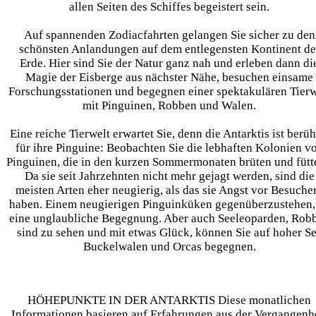
allen Seiten des Schiffes begeistert sein.
Auf spannenden Zodiacfahrten gelangen Sie sicher zu den
schönsten Anlandungen auf dem entlegensten Kontinent de
Erde. Hier sind Sie der Natur ganz nah und erleben dann di
Magie der Eisberge aus nächster Nähe, besuchen einsame
Forschungsstationen und begegnen einer spektakulären Tierw
mit Pinguinen, Robben und Walen.
Eine reiche Tierwelt erwartet Sie, denn die Antarktis ist berü
für ihre Pinguine: Beobachten Sie die lebhaften Kolonien v
Pinguinen, die in den kurzen Sommermonaten brüten und fütt
Da sie seit Jahrzehnten nicht mehr gejagt werden, sind die
meisten Arten eher neugierig, als das sie Angst vor Besuche
haben. Einem neugierigen Pinguinküken gegenüberzustehen, 
eine unglaubliche Begegnung. Aber auch Seeleoparden, Rob
sind zu sehen und mit etwas Glück, können Sie auf hoher S
Buckelwalen und Orcas begegnen.
HÖHEPUNKTE IN DER ANTARKTIS Diese monatlichen
Informationen basieren auf Erfahrungen aus der Vergangenh