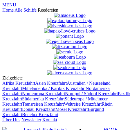
MENU
Home
Alle Schiffe
Reedereien
Zielgebiete
Afrika
Kreuzfahrt
Asien
Kreuzfahrt
Australien / Neuseeland
Kreuzfahrt
Mittelamerika / Karibik
Kreuzfahrt
Nordamerika
Kreuzfahrt
Nordeuropa
Kreuzfahrt
Nordpol / Südpol
Kreuzfahrt
Pazifi
Kreuzfahrt
Südamerika
Kreuzfahrt
Südeuropa / Mittelmeer
Kreuzfahrt
Transreisen
Kreuzfahrt
Weltreise
Kreuzfahrt
Rhein
Kreuzfahrt
Donau
Kreuzfahrt
Mosel
Kreuzfahrt
Burgund
Kreuzfahrt
Benelux
Kreuzfahrt
Über Uns
Newsletter
Kontakt
HOME