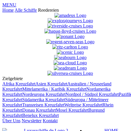
MENU
Home
Alle Schiffe
Reedereien
Zielgebiete
Afrika
Kreuzfahrt
Asien
Kreuzfahrt
Australien / Neuseeland
Kreuzfahrt
Mittelamerika / Karibik
Kreuzfahrt
Nordamerika
Kreuzfahrt
Nordeuropa
Kreuzfahrt
Nordpol / Südpol
Kreuzfahrt
Pazifi
Kreuzfahrt
Südamerika
Kreuzfahrt
Südeuropa / Mittelmeer
Kreuzfahrt
Transreisen
Kreuzfahrt
Weltreise
Kreuzfahrt
Rhein
Kreuzfahrt
Donau
Kreuzfahrt
Mosel
Kreuzfahrt
Burgund
Kreuzfahrt
Benelux
Kreuzfahrt
Über Uns
Newsletter
Kontakt
HOME