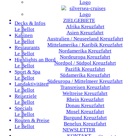
ZIELGEBIETE
Decks & Infos
Afrika
Kreuzfahrt
Le Bellot
Asien
Kreuzfahrt
Kabinen
Australien / Neuseeland
Kreuzfahrt
Le Bellot
Mittelamerika / Karibik
Kreuzfahrt
Restaurants
Nordamerika
Kreuzfahrt
Le Bellot
Nordeuropa
Kreuzfahrt
Highlights an Bord
Nordpol / Südpol
Kreuzfahrt
Le Bellot
Pazifik
Kreuzfahrt
Sport & Spa
Südamerika
Kreuzfahrt
Le Bellot
Südeuropa / Mittelmeer
Kreuzfahrt
Landaktivitäten
Transreisen
Kreuzfahrt
Le Bellot
Weltreise
Kreuzfahrt
Reiseziele
Rhein
Kreuzfahrt
Le Bellot
Donau
Kreuzfahrt
Specials
Mosel
Kreuzfahrt
Le Bellot
Burgund
Kreuzfahrt
Routen & Preise
Benelux
Kreuzfahrt
Le Bellot
NEWSLETTER
KONTAKT