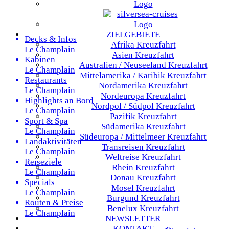
ZIELGEBIETE
Decks & Infos
Afrika
Kreuzfahrt
Le Champlain
Asien
Kreuzfahrt
Kabinen
Australien / Neuseeland
Kreuzfahrt
Le Champlain
Mittelamerika / Karibik
Kreuzfahrt
Restaurants
Nordamerika
Kreuzfahrt
Le Champlain
Nordeuropa
Kreuzfahrt
Highlights an Bord
Nordpol / Südpol
Kreuzfahrt
Le Champlain
Pazifik
Kreuzfahrt
Sport & Spa
Südamerika
Kreuzfahrt
Le Champlain
Südeuropa / Mittelmeer
Kreuzfahrt
Landaktivitäten
Transreisen
Kreuzfahrt
Le Champlain
Weltreise
Kreuzfahrt
Reiseziele
Rhein
Kreuzfahrt
Le Champlain
Donau
Kreuzfahrt
Specials
Mosel
Kreuzfahrt
Le Champlain
Burgund
Kreuzfahrt
Routen & Preise
Benelux
Kreuzfahrt
Le Champlain
NEWSLETTER
KONTAKT