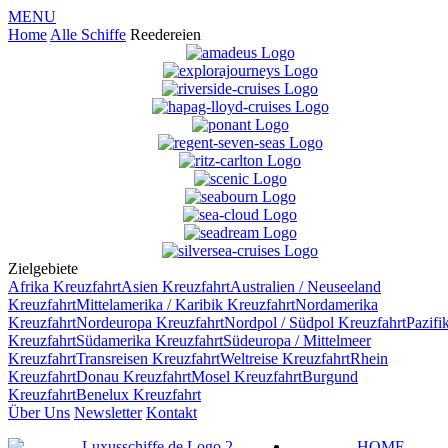
MENU
Home
Alle Schiffe
Reedereien
Zielgebiete
Afrika
Kreuzfahrt
Asien
Kreuzfahrt
Australien / Neuseeland
Kreuzfahrt
Mittelamerika / Karibik
Kreuzfahrt
Nordamerika
Kreuzfahrt
Nordeuropa
Kreuzfahrt
Nordpol / Südpol
Kreuzfahrt
Pazifi
Kreuzfahrt
Südamerika
Kreuzfahrt
Südeuropa / Mittelmeer
Kreuzfahrt
Transreisen
Kreuzfahrt
Weltreise
Kreuzfahrt
Rhein
Kreuzfahrt
Donau
Kreuzfahrt
Mosel
Kreuzfahrt
Burgund
Kreuzfahrt
Benelux
Kreuzfahrt
Über Uns
Newsletter
Kontakt
HOME