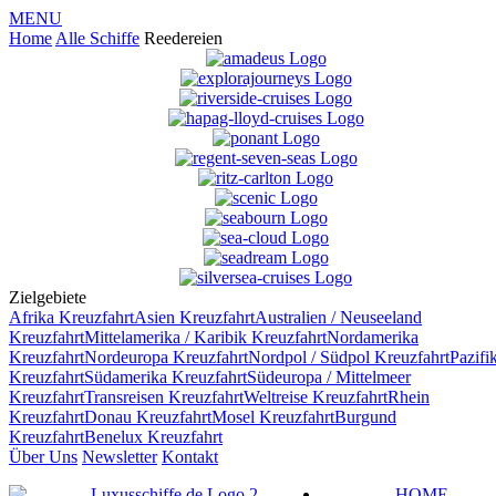
MENU
Home
Alle Schiffe
Reedereien
Zielgebiete
Afrika
Kreuzfahrt
Asien
Kreuzfahrt
Australien / Neuseeland
Kreuzfahrt
Mittelamerika / Karibik
Kreuzfahrt
Nordamerika
Kreuzfahrt
Nordeuropa
Kreuzfahrt
Nordpol / Südpol
Kreuzfahrt
Pazifi
Kreuzfahrt
Südamerika
Kreuzfahrt
Südeuropa / Mittelmeer
Kreuzfahrt
Transreisen
Kreuzfahrt
Weltreise
Kreuzfahrt
Rhein
Kreuzfahrt
Donau
Kreuzfahrt
Mosel
Kreuzfahrt
Burgund
Kreuzfahrt
Benelux
Kreuzfahrt
Über Uns
Newsletter
Kontakt
HOME