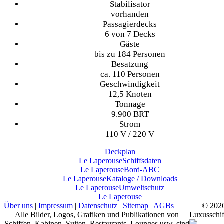
Stabilisator
vorhanden
Passagierdecks
6 von 7 Decks
Gäste
bis zu 184 Personen
Besatzung
ca. 110 Personen
Geschwindigkeit
12,5 Knoten
Tonnage
9.900 BRT
Strom
110 V / 220 V
Deckplan
Le Laperouse
Schiffsdaten
Le Laperouse
Bord-ABC
Le Laperouse
Kataloge / Downloads
Le Laperouse
Umweltschutz
Le Laperouse
Über uns
|
Impressum
|
Datenschutz
|
Sitemap
|
AGBs
© 202
Alle Bilder, Logos, Grafiken und Publikationen von
Luxusschif
Schiffen, Kabinen, Suiten, Restaurants, Lounges usw. sind