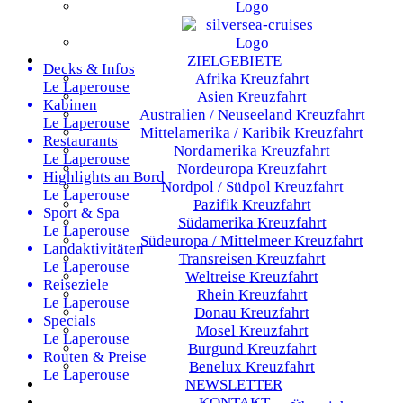
ZIELGEBIETE
Decks & Infos
Afrika
Kreuzfahrt
Le Laperouse
Asien
Kreuzfahrt
Kabinen
Australien / Neuseeland
Kreuzfahrt
Le Laperouse
Mittelamerika / Karibik
Kreuzfahrt
Restaurants
Nordamerika
Kreuzfahrt
Le Laperouse
Nordeuropa
Kreuzfahrt
Highlights an Bord
Nordpol / Südpol
Kreuzfahrt
Le Laperouse
Pazifik
Kreuzfahrt
Sport & Spa
Südamerika
Kreuzfahrt
Le Laperouse
Südeuropa / Mittelmeer
Kreuzfahrt
Landaktivitäten
Transreisen
Kreuzfahrt
Le Laperouse
Weltreise
Kreuzfahrt
Reiseziele
Rhein
Kreuzfahrt
Le Laperouse
Donau
Kreuzfahrt
Specials
Mosel
Kreuzfahrt
Le Laperouse
Burgund
Kreuzfahrt
Routen & Preise
Benelux
Kreuzfahrt
Le Laperouse
NEWSLETTER
KONTAKT