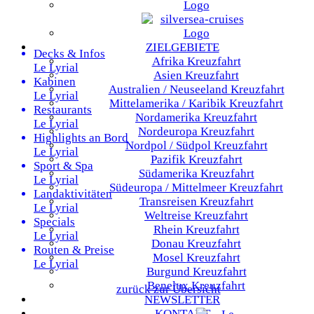
ZIELGEBIETE
Decks & Infos
Afrika
Kreuzfahrt
Le Lyrial
Asien
Kreuzfahrt
Kabinen
Australien / Neuseeland
Kreuzfahrt
Le Lyrial
Mittelamerika / Karibik
Kreuzfahrt
Restaurants
Nordamerika
Kreuzfahrt
Le Lyrial
Nordeuropa
Kreuzfahrt
Highlights an Bord
Nordpol / Südpol
Kreuzfahrt
Le Lyrial
Pazifik
Kreuzfahrt
Sport & Spa
Südamerika
Kreuzfahrt
Le Lyrial
Südeuropa / Mittelmeer
Kreuzfahrt
Landaktivitäten
Transreisen
Kreuzfahrt
Le Lyrial
Weltreise
Kreuzfahrt
Specials
Rhein
Kreuzfahrt
Le Lyrial
Donau
Kreuzfahrt
Routen & Preise
Mosel
Kreuzfahrt
Le Lyrial
Burgund
Kreuzfahrt
Benelux
Kreuzfahrt
zurück zur Übersicht
NEWSLETTER
KONTAKT