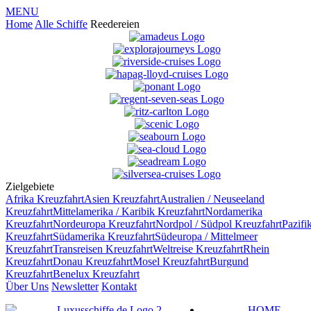
MENU
Home
Alle Schiffe
Reedereien
Zielgebiete
Afrika
Kreuzfahrt
Asien
Kreuzfahrt
Australien / Neuseeland
Kreuzfahrt
Mittelamerika / Karibik
Kreuzfahrt
Nordamerika
Kreuzfahrt
Nordeuropa
Kreuzfahrt
Nordpol / Südpol
Kreuzfahrt
Pazifi
Kreuzfahrt
Südamerika
Kreuzfahrt
Südeuropa / Mittelmeer
Kreuzfahrt
Transreisen
Kreuzfahrt
Weltreise
Kreuzfahrt
Rhein
Kreuzfahrt
Donau
Kreuzfahrt
Mosel
Kreuzfahrt
Burgund
Kreuzfahrt
Benelux
Kreuzfahrt
Über Uns
Newsletter
Kontakt
HOME