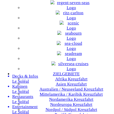
ZIELGEBIETE
Decks & Infos
Afrika
Kreuzfahrt
Le Soléal
Asien
Kreuzfahrt
Kabinen
Australien / Neuseeland
Kreuzfahrt
Le Soléal
Mittelamerika / Karibik
Kreuzfahrt
Restaurants
Nordamerika
Kreuzfahrt
Le Soléal
Nordeuropa
Kreuzfahrt
Entertainment
Nordpol / Südpol
Kreuzfahrt
Le Soléal