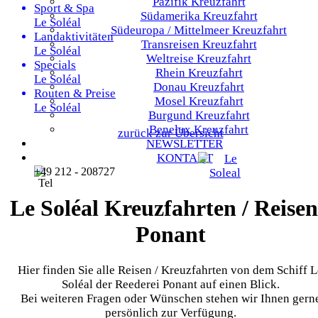
Pazifik
Kreuzfahrt
Sport & Spa
Südamerika
Kreuzfahrt
Le Soléal
Südeuropa / Mittelmeer
Kreuzfahrt
Landaktivitäten
Transreisen
Kreuzfahrt
Le Soléal
Weltreise
Kreuzfahrt
Specials
Rhein
Kreuzfahrt
Le Soléal
Donau
Kreuzfahrt
Routen & Preise
Mosel
Kreuzfahrt
Le Soléal
Burgund
Kreuzfahrt
Benelux
Kreuzfahrt
zurück zur Übersicht
NEWSLETTER
KONTAKT
+49 212 - 208727
Le Soléal Kreuzfahrten / Reisen
Ponant
Hier finden Sie alle Reisen / Kreuzfahrten von dem Schiff L
Soléal der Reederei Ponant auf einen Blick.
Bei weiteren Fragen oder Wünschen stehen wir Ihnen gern
persönlich zur Verfügung.