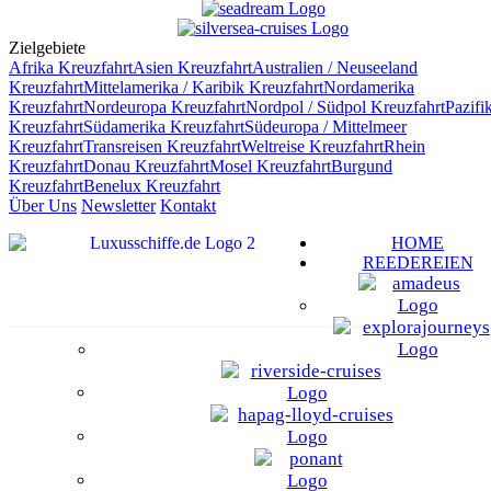
Zielgebiete
Afrika
Kreuzfahrt
Asien
Kreuzfahrt
Australien / Neuseeland
Kreuzfahrt
Mittelamerika / Karibik
Kreuzfahrt
Nordamerika
Kreuzfahrt
Nordeuropa
Kreuzfahrt
Nordpol / Südpol
Kreuzfahrt
Pazifi
Kreuzfahrt
Südamerika
Kreuzfahrt
Südeuropa / Mittelmeer
Kreuzfahrt
Transreisen
Kreuzfahrt
Weltreise
Kreuzfahrt
Rhein
Kreuzfahrt
Donau
Kreuzfahrt
Mosel
Kreuzfahrt
Burgund
Kreuzfahrt
Benelux
Kreuzfahrt
Über Uns
Newsletter
Kontakt
HOME
REEDEREIEN