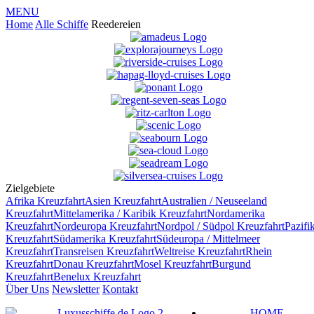
MENU
Home
Alle Schiffe
Reedereien
Zielgebiete
Afrika
Kreuzfahrt
Asien
Kreuzfahrt
Australien / Neuseeland
Kreuzfahrt
Mittelamerika / Karibik
Kreuzfahrt
Nordamerika
Kreuzfahrt
Nordeuropa
Kreuzfahrt
Nordpol / Südpol
Kreuzfahrt
Pazifi
Kreuzfahrt
Südamerika
Kreuzfahrt
Südeuropa / Mittelmeer
Kreuzfahrt
Transreisen
Kreuzfahrt
Weltreise
Kreuzfahrt
Rhein
Kreuzfahrt
Donau
Kreuzfahrt
Mosel
Kreuzfahrt
Burgund
Kreuzfahrt
Benelux
Kreuzfahrt
Über Uns
Newsletter
Kontakt
HOME