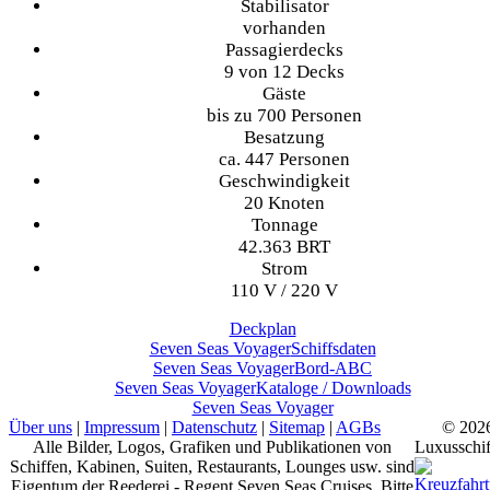
Stabilisator
vorhanden
Passagierdecks
9 von 12 Decks
Gäste
bis zu 700 Personen
Besatzung
ca. 447 Personen
Geschwindigkeit
20 Knoten
Tonnage
42.363 BRT
Strom
110 V / 220 V
Deckplan
Seven Seas Voyager
Schiffsdaten
Seven Seas Voyager
Bord-ABC
Seven Seas Voyager
Kataloge / Downloads
Seven Seas Voyager
Über uns
|
Impressum
|
Datenschutz
|
Sitemap
|
AGBs
© 202
Alle Bilder, Logos, Grafiken und Publikationen von
Luxusschif
Schiffen, Kabinen, Suiten, Restaurants, Lounges usw. sind
Eigentum der Reederei - Regent Seven Seas Cruises. Bitte