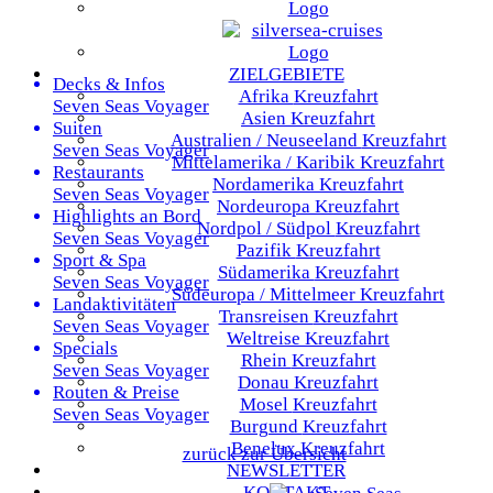
ZIELGEBIETE
Decks & Infos
Afrika
Kreuzfahrt
Seven Seas Voyager
Asien
Kreuzfahrt
Suiten
Australien / Neuseeland
Kreuzfahrt
Seven Seas Voyager
Mittelamerika / Karibik
Kreuzfahrt
Restaurants
Nordamerika
Kreuzfahrt
Seven Seas Voyager
Nordeuropa
Kreuzfahrt
Highlights an Bord
Nordpol / Südpol
Kreuzfahrt
Seven Seas Voyager
Pazifik
Kreuzfahrt
Sport & Spa
Südamerika
Kreuzfahrt
Seven Seas Voyager
Südeuropa / Mittelmeer
Kreuzfahrt
Landaktivitäten
Transreisen
Kreuzfahrt
Seven Seas Voyager
Weltreise
Kreuzfahrt
Specials
Rhein
Kreuzfahrt
Seven Seas Voyager
Donau
Kreuzfahrt
Routen & Preise
Mosel
Kreuzfahrt
Seven Seas Voyager
Burgund
Kreuzfahrt
Benelux
Kreuzfahrt
zurück zur Übersicht
NEWSLETTER
KONTAKT