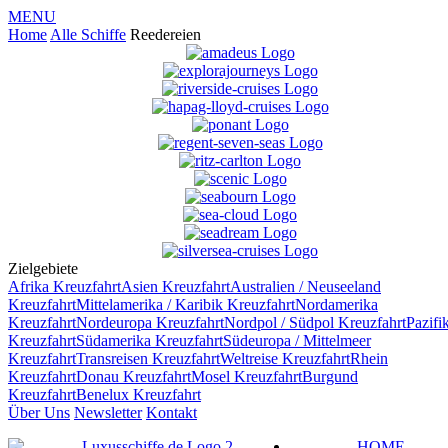
MENU
Home
Alle Schiffe
Reedereien
Zielgebiete
Afrika
Kreuzfahrt
Asien
Kreuzfahrt
Australien / Neuseeland
Kreuzfahrt
Mittelamerika / Karibik
Kreuzfahrt
Nordamerika
Kreuzfahrt
Nordeuropa
Kreuzfahrt
Nordpol / Südpol
Kreuzfahrt
Pazifi
Kreuzfahrt
Südamerika
Kreuzfahrt
Südeuropa / Mittelmeer
Kreuzfahrt
Transreisen
Kreuzfahrt
Weltreise
Kreuzfahrt
Rhein
Kreuzfahrt
Donau
Kreuzfahrt
Mosel
Kreuzfahrt
Burgund
Kreuzfahrt
Benelux
Kreuzfahrt
Über Uns
Newsletter
Kontakt
HOME