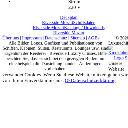
Strom
220 V
Deckplan
Riverside Mozart
Schiffsdaten
Riverside Mozart
Kataloge / Downloads
Riverside Mozart
Über uns
|
Impressum
|
Datenschutz
|
Sitemap
|
AGBs
© 202
Alle Bilder, Logos, Grafiken und Publikationen von
Luxusschif
Schiffen, Kabinen, Suiten, Restaurants, Lounges usw. sind
Eigentum der Reederei - Riverside Luxury Cruises. Bitte
beachten Sie, dass es sich bei den gezeigten Bildern um
Unsere
eine beispielhafte Darstellung handelt. Änderungen
vorbehalten.
Website
verwendet Cookies. Wenn Sie diese Website nutzen gehen wir
von Ihrem Einverständnis aus.
Ok
Datenschutzerklärung