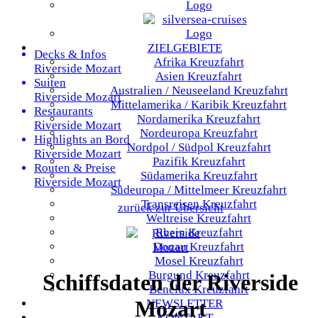
ZIELGEBIETE
Decks & Infos
Afrika
Kreuzfahrt
Riverside Mozart
Asien
Kreuzfahrt
Suiten
Australien / Neuseeland
Kreuzfahrt
Riverside Mozart
Mittelamerika / Karibik
Kreuzfahrt
Restaurants
Nordamerika
Kreuzfahrt
Riverside Mozart
Nordeuropa
Kreuzfahrt
Highlights an Bord
Nordpol / Südpol
Kreuzfahrt
Riverside Mozart
Pazifik
Kreuzfahrt
Routen & Preise
Südamerika
Kreuzfahrt
Riverside Mozart
Südeuropa / Mittelmeer
Kreuzfahrt
Transreisen
Kreuzfahrt
zurück zur Übersicht
Weltreise
Kreuzfahrt
Rhein
Kreuzfahrt
Donau
Kreuzfahrt
Mosel
Kreuzfahrt
Burgund
Kreuzfahrt
Schiffsdaten der Riverside
Benelux
Kreuzfahrt
Mozart
NEWSLETTER
KONTAKT