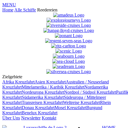
MENU
Home
Alle Schiffe
Reedereien
Zielgebiete
Afrika
Kreuzfahrt
Asien
Kreuzfahrt
Australien / Neuseeland
Kreuzfahrt
Mittelamerika / Karibik
Kreuzfahrt
Nordamerika
Kreuzfahrt
Nordeuropa
Kreuzfahrt
Nordpol / Südpol
Kreuzfahrt
Pazifi
Kreuzfahrt
Südamerika
Kreuzfahrt
Südeuropa / Mittelmeer
Kreuzfahrt
Transreisen
Kreuzfahrt
Weltreise
Kreuzfahrt
Rhein
Kreuzfahrt
Donau
Kreuzfahrt
Mosel
Kreuzfahrt
Burgund
Kreuzfahrt
Benelux
Kreuzfahrt
Über Uns
Newsletter
Kontakt
HOME