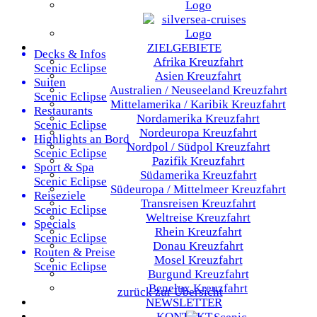
ZIELGEBIETE
Decks & Infos
Afrika
Kreuzfahrt
Scenic Eclipse
Asien
Kreuzfahrt
Suiten
Australien / Neuseeland
Kreuzfahrt
Scenic Eclipse
Mittelamerika / Karibik
Kreuzfahrt
Restaurants
Nordamerika
Kreuzfahrt
Scenic Eclipse
Nordeuropa
Kreuzfahrt
Highlights an Bord
Nordpol / Südpol
Kreuzfahrt
Scenic Eclipse
Pazifik
Kreuzfahrt
Sport & Spa
Südamerika
Kreuzfahrt
Scenic Eclipse
Südeuropa / Mittelmeer
Kreuzfahrt
Reiseziele
Transreisen
Kreuzfahrt
Scenic Eclipse
Weltreise
Kreuzfahrt
Specials
Rhein
Kreuzfahrt
Scenic Eclipse
Donau
Kreuzfahrt
Routen & Preise
Mosel
Kreuzfahrt
Scenic Eclipse
Burgund
Kreuzfahrt
Benelux
Kreuzfahrt
zurück zur Übersicht
NEWSLETTER
KONTAKT