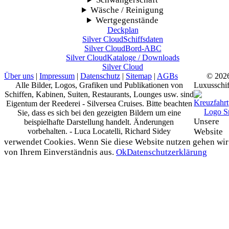
Wäsche / Reinigung
Wertgegenstände
Deckplan
Silver Cloud
Schiffsdaten
Silver Cloud
Bord-ABC
Silver Cloud
Kataloge / Downloads
Silver Cloud
Über uns
|
Impressum
|
Datenschutz
|
Sitemap
|
AGBs
© 202
Alle Bilder, Logos, Grafiken und Publikationen von
Luxusschif
Schiffen, Kabinen, Suiten, Restaurants, Lounges usw. sind
Eigentum der Reederei - Silversea Cruises. Bitte beachten
Sie, dass es sich bei den gezeigten Bildern um eine
Unsere
beispielhafte Darstellung handelt. Änderungen
vorbehalten. - Luca Locatelli, Richard Sidey
Website
verwendet Cookies. Wenn Sie diese Website nutzen gehen wir
von Ihrem Einverständnis aus.
Ok
Datenschutzerklärung