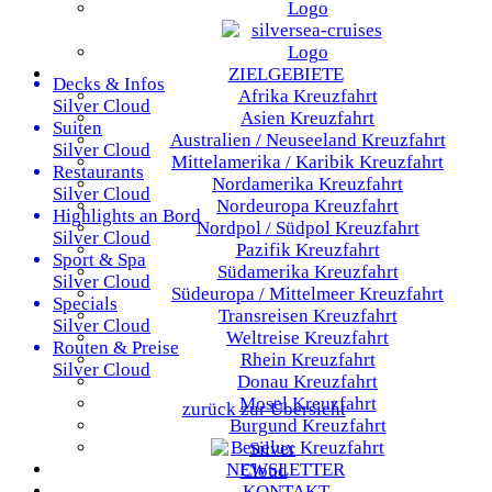
ZIELGEBIETE
Decks & Infos
Afrika
Kreuzfahrt
Silver Cloud
Asien
Kreuzfahrt
Suiten
Australien / Neuseeland
Kreuzfahrt
Silver Cloud
Mittelamerika / Karibik
Kreuzfahrt
Restaurants
Nordamerika
Kreuzfahrt
Silver Cloud
Nordeuropa
Kreuzfahrt
Highlights an Bord
Nordpol / Südpol
Kreuzfahrt
Silver Cloud
Pazifik
Kreuzfahrt
Sport & Spa
Südamerika
Kreuzfahrt
Silver Cloud
Südeuropa / Mittelmeer
Kreuzfahrt
Specials
Transreisen
Kreuzfahrt
Silver Cloud
Weltreise
Kreuzfahrt
Routen & Preise
Rhein
Kreuzfahrt
Silver Cloud
Donau
Kreuzfahrt
Mosel
Kreuzfahrt
zurück zur Übersicht
Burgund
Kreuzfahrt
Benelux
Kreuzfahrt
NEWSLETTER
KONTAKT