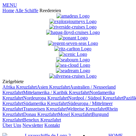
MENU
Home
Alle Schiffe
Reedereien
Zielgebiete
Afrika
Kreuzfahrt
Asien
Kreuzfahrt
Australien / Neuseeland
Kreuzfahrt
Mittelamerika / Karibik
Kreuzfahrt
Nordamerika
Kreuzfahrt
Nordeuropa
Kreuzfahrt
Nordpol / Südpol
Kreuzfahrt
Pazifi
Kreuzfahrt
Südamerika
Kreuzfahrt
Südeuropa / Mittelmeer
Kreuzfahrt
Transreisen
Kreuzfahrt
Weltreise
Kreuzfahrt
Rhein
Kreuzfahrt
Donau
Kreuzfahrt
Mosel
Kreuzfahrt
Burgund
Kreuzfahrt
Benelux
Kreuzfahrt
Über Uns
Newsletter
Kontakt
HOME