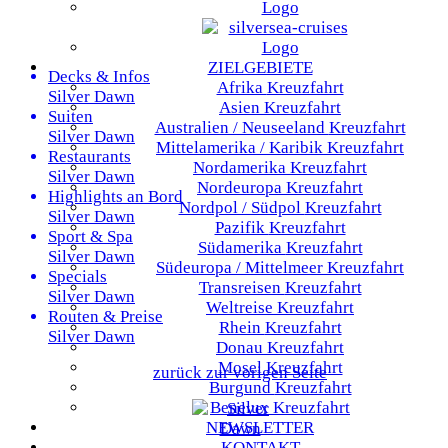
ZIELGEBIETE
Decks & Infos
Afrika
Kreuzfahrt
Silver Dawn
Asien
Kreuzfahrt
Suiten
Australien / Neuseeland
Kreuzfahrt
Silver Dawn
Mittelamerika / Karibik
Kreuzfahrt
Restaurants
Nordamerika
Kreuzfahrt
Silver Dawn
Nordeuropa
Kreuzfahrt
Highlights an Bord
Nordpol / Südpol
Kreuzfahrt
Silver Dawn
Pazifik
Kreuzfahrt
Sport & Spa
Südamerika
Kreuzfahrt
Silver Dawn
Südeuropa / Mittelmeer
Kreuzfahrt
Specials
Transreisen
Kreuzfahrt
Silver Dawn
Weltreise
Kreuzfahrt
Routen & Preise
Rhein
Kreuzfahrt
Silver Dawn
Donau
Kreuzfahrt
Mosel
Kreuzfahrt
zurück zur vorigen Seite
Burgund
Kreuzfahrt
Benelux
Kreuzfahrt
NEWSLETTER
KONTAKT