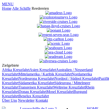
MENU
Home
Alle Schiffe
Reedereien
Zielgebiete
Afrika
Kreuzfahrt
Asien
Kreuzfahrt
Australien / Neuseeland
Kreuzfahrt
Mittelamerika / Karibik
Kreuzfahrt
Nordamerika
Kreuzfahrt
Nordeuropa
Kreuzfahrt
Nordpol / Südpol
Kreuzfahrt
Pazifi
Kreuzfahrt
Südamerika
Kreuzfahrt
Südeuropa / Mittelmeer
Kreuzfahrt
Transreisen
Kreuzfahrt
Weltreise
Kreuzfahrt
Rhein
Kreuzfahrt
Donau
Kreuzfahrt
Mosel
Kreuzfahrt
Burgund
Kreuzfahrt
Benelux
Kreuzfahrt
Über Uns
Newsletter
Kontakt
HOME