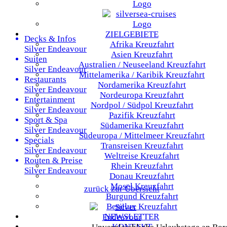
ZIELGEBIETE
Decks & Infos
Afrika
Kreuzfahrt
Silver Endeavour
Asien
Kreuzfahrt
Suiten
Australien / Neuseeland
Kreuzfahrt
Silver Endeavour
Mittelamerika / Karibik
Kreuzfahrt
Restaurants
Nordamerika
Kreuzfahrt
Silver Endeavour
Nordeuropa
Kreuzfahrt
Entertainment
Nordpol / Südpol
Kreuzfahrt
Silver Endeavour
Pazifik
Kreuzfahrt
Sport & Spa
Südamerika
Kreuzfahrt
Silver Endeavour
Südeuropa / Mittelmeer
Kreuzfahrt
Specials
Transreisen
Kreuzfahrt
Silver Endeavour
Weltreise
Kreuzfahrt
Routen & Preise
Rhein
Kreuzfahrt
Silver Endeavour
Donau
Kreuzfahrt
Mosel
Kreuzfahrt
zurück zur Übersicht
Burgund
Kreuzfahrt
Benelux
Kreuzfahrt
NEWSLETTER
KONTAKT