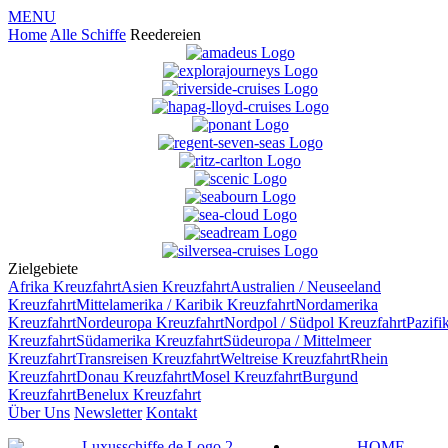
MENU
Home
Alle Schiffe
Reedereien
Zielgebiete
Afrika
Kreuzfahrt
Asien
Kreuzfahrt
Australien / Neuseeland
Kreuzfahrt
Mittelamerika / Karibik
Kreuzfahrt
Nordamerika
Kreuzfahrt
Nordeuropa
Kreuzfahrt
Nordpol / Südpol
Kreuzfahrt
Pazifi
Kreuzfahrt
Südamerika
Kreuzfahrt
Südeuropa / Mittelmeer
Kreuzfahrt
Transreisen
Kreuzfahrt
Weltreise
Kreuzfahrt
Rhein
Kreuzfahrt
Donau
Kreuzfahrt
Mosel
Kreuzfahrt
Burgund
Kreuzfahrt
Benelux
Kreuzfahrt
Über Uns
Newsletter
Kontakt
HOME