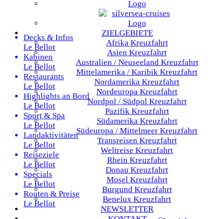
ZIELGEBIETE
Decks & Infos
Afrika
Kreuzfahrt
Le Bellot
Asien
Kreuzfahrt
Kabinen
Australien / Neuseeland
Kreuzfahrt
Le Bellot
Mittelamerika / Karibik
Kreuzfahrt
Restaurants
Nordamerika
Kreuzfahrt
Le Bellot
Nordeuropa
Kreuzfahrt
Highlights an Bord
Nordpol / Südpol
Kreuzfahrt
Le Bellot
Pazifik
Kreuzfahrt
Sport & Spa
Südamerika
Kreuzfahrt
Le Bellot
Südeuropa / Mittelmeer
Kreuzfahrt
Landaktivitäten
Transreisen
Kreuzfahrt
Le Bellot
Weltreise
Kreuzfahrt
Reiseziele
Rhein
Kreuzfahrt
Le Bellot
Donau
Kreuzfahrt
Specials
Mosel
Kreuzfahrt
Le Bellot
Burgund
Kreuzfahrt
Routen & Preise
Benelux
Kreuzfahrt
Le Bellot
NEWSLETTER
KONTAKT