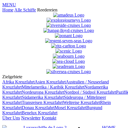
MENU
Home
Alle Schiffe
Reedereien
Zielgebiete
Afrika
Kreuzfahrt
Asien
Kreuzfahrt
Australien / Neuseeland
Kreuzfahrt
Mittelamerika / Karibik
Kreuzfahrt
Nordamerika
Kreuzfahrt
Nordeuropa
Kreuzfahrt
Nordpol / Südpol
Kreuzfahrt
Pazifi
Kreuzfahrt
Südamerika
Kreuzfahrt
Südeuropa / Mittelmeer
Kreuzfahrt
Transreisen
Kreuzfahrt
Weltreise
Kreuzfahrt
Rhein
Kreuzfahrt
Donau
Kreuzfahrt
Mosel
Kreuzfahrt
Burgund
Kreuzfahrt
Benelux
Kreuzfahrt
Über Uns
Newsletter
Kontakt
HOME