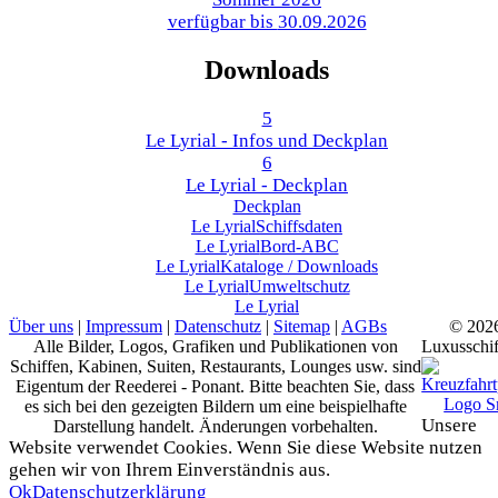
verfügbar bis
30.09.2026
Downloads
5
Le Lyrial - Infos und Deckplan
6
Le Lyrial - Deckplan
Deckplan
Le Lyrial
Schiffsdaten
Le Lyrial
Bord-ABC
Le Lyrial
Kataloge / Downloads
Le Lyrial
Umweltschutz
Le Lyrial
Über uns
|
Impressum
|
Datenschutz
|
Sitemap
|
AGBs
© 202
Alle Bilder, Logos, Grafiken und Publikationen von
Luxusschif
Schiffen, Kabinen, Suiten, Restaurants, Lounges usw. sind
Eigentum der Reederei - Ponant. Bitte beachten Sie, dass
es sich bei den gezeigten Bildern um eine beispielhafte
Unsere
Darstellung handelt. Änderungen vorbehalten.
Website verwendet Cookies. Wenn Sie diese Website nutzen
gehen wir von Ihrem Einverständnis aus.
Ok
Datenschutzerklärung