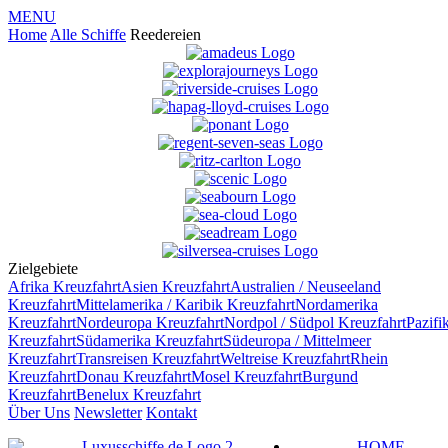
MENU
Home
Alle Schiffe
Reedereien
Zielgebiete
Afrika
Kreuzfahrt
Asien
Kreuzfahrt
Australien / Neuseeland
Kreuzfahrt
Mittelamerika / Karibik
Kreuzfahrt
Nordamerika
Kreuzfahrt
Nordeuropa
Kreuzfahrt
Nordpol / Südpol
Kreuzfahrt
Pazifi
Kreuzfahrt
Südamerika
Kreuzfahrt
Südeuropa / Mittelmeer
Kreuzfahrt
Transreisen
Kreuzfahrt
Weltreise
Kreuzfahrt
Rhein
Kreuzfahrt
Donau
Kreuzfahrt
Mosel
Kreuzfahrt
Burgund
Kreuzfahrt
Benelux
Kreuzfahrt
Über Uns
Newsletter
Kontakt
HOME