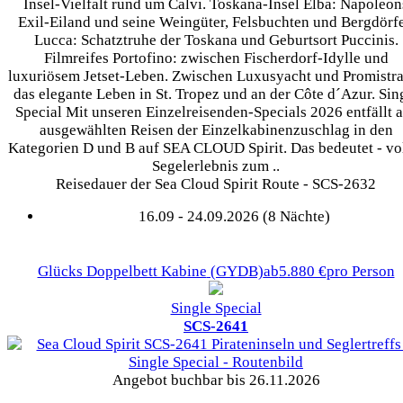
Insel-Vielfalt rund um Calvi. Toskana-Insel Elba: Napoleon
Exil-Eiland und seine Weingüter, Felsbuchten und Bergdörfe
Lucca: Schatztruhe der Toskana und Geburtsort Puccinis.
Filmreifes Portofino: zwischen Fischerdorf-Idylle und
luxuriösem Jetset-Leben. Zwischen Luxusyacht und Promistr
das elegante Leben in St. Tropez und an der Côte d´Azur. Sin
Special Mit unseren Einzelreisenden-Specials 2026 entfällt 
ausgewählten Reisen der Einzelkabinenzuschlag in den
Kategorien D und B auf SEA CLOUD Spirit. Das bedeutet - vo
Segelerlebnis zum ..
Reisedauer der Sea Cloud Spirit Route - SCS-2632
16.09 - 24.09.2026 (8 Nächte)
Glücks Doppelbett Kabine
(GYDB)
ab
5.880 €
pro Person
Single Special
SCS-2641
Angebot buchbar bis 26.11.2026