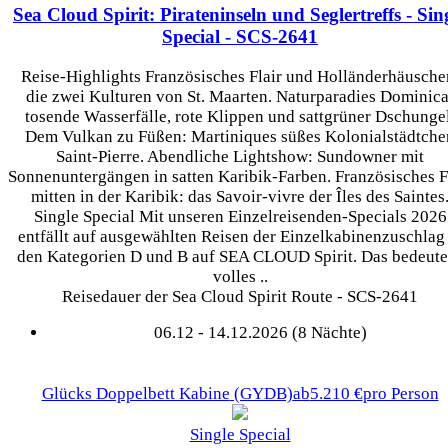
Sea Cloud Spirit: Pirateninseln und Seglertreffs - Sin
Special
- SCS-2641
Reise-Highlights Französisches Flair und Holländerhäusche
die zwei Kulturen von St. Maarten. Naturparadies Dominica
tosende Wasserfälle, rote Klippen und sattgrüner Dschungel
Dem Vulkan zu Füßen: Martiniques süßes Kolonialstädtche
Saint-Pierre. Abendliche Lightshow: Sundowner mit
Sonnenuntergängen in satten Karibik-Farben. Französisches F
mitten in der Karibik: das Savoir-vivre der Îles des Saintes
Single Special Mit unseren Einzelreisenden-Specials 2026
entfällt auf ausgewählten Reisen der Einzelkabinenzuschlag 
den Kategorien D und B auf SEA CLOUD Spirit. Das bedeutet
volles ..
Reisedauer der Sea Cloud Spirit Route - SCS-2641
06.12 - 14.12.2026 (8 Nächte)
Glücks Doppelbett Kabine
(GYDB)
ab
5.210 €
pro Person
Single Special