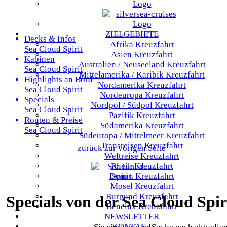
ZIELGEBIETE
Decks & Infos
Afrika
Kreuzfahrt
Sea Cloud Spirit
Asien
Kreuzfahrt
Kabinen
Australien / Neuseeland
Kreuzfahrt
Sea Cloud Spirit
Mittelamerika / Karibik
Kreuzfahrt
Highlights an Bord
Nordamerika
Kreuzfahrt
Sea Cloud Spirit
Nordeuropa
Kreuzfahrt
Specials
Nordpol / Südpol
Kreuzfahrt
Sea Cloud Spirit
Pazifik
Kreuzfahrt
Routen & Preise
Südamerika
Kreuzfahrt
Sea Cloud Spirit
Südeuropa / Mittelmeer
Kreuzfahrt
Transreisen
Kreuzfahrt
zurück zur vorigen Seite
Weltreise
Kreuzfahrt
Rhein
Kreuzfahrt
Donau
Kreuzfahrt
Mosel
Kreuzfahrt
Burgund
Kreuzfahrt
Specials von der Sea Cloud Spir
Benelux
Kreuzfahrt
NEWSLETTER
KONTAKT