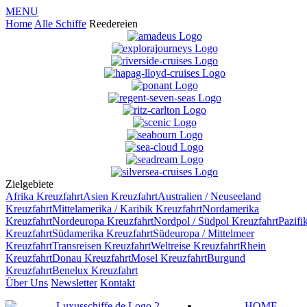
MENU
Home
Alle Schiffe
Reedereien
Zielgebiete
Afrika
Kreuzfahrt
Asien
Kreuzfahrt
Australien / Neuseeland
Kreuzfahrt
Mittelamerika / Karibik
Kreuzfahrt
Nordamerika
Kreuzfahrt
Nordeuropa
Kreuzfahrt
Nordpol / Südpol
Kreuzfahrt
Pazifi
Kreuzfahrt
Südamerika
Kreuzfahrt
Südeuropa / Mittelmeer
Kreuzfahrt
Transreisen
Kreuzfahrt
Weltreise
Kreuzfahrt
Rhein
Kreuzfahrt
Donau
Kreuzfahrt
Mosel
Kreuzfahrt
Burgund
Kreuzfahrt
Benelux
Kreuzfahrt
Über Uns
Newsletter
Kontakt
HOME