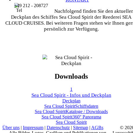
+49 212 - 208727
Nachfolgend finden Sie den aktuelle
Deckplan des Schiffes Sea Cloud Spirit der Reederei SEA
CLOUD CRUISES. Bei weiteren Fragen stehen wir Ihnen ger
persönlich zur Verfügung.
Downloads
1
Sea Cloud Spirit - Infos und Deckplan
Deckplan
Sea Cloud Spirit
Schiffsdaten
Sea Cloud Spirit
Kataloge / Downloads
Sea Cloud Spirit
360° Panorama
Sea Cloud Spirit
Über uns
|
Impressum
|
Datenschutz
|
Sitemap
|
AGBs
© 202
Alle Bilder, Logos, Grafiken und Publikationen von
Luxusschif