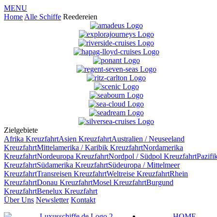
MENU
Home
Alle Schiffe
Reedereien
Zielgebiete
Afrika
Kreuzfahrt
Asien
Kreuzfahrt
Australien / Neuseeland
Kreuzfahrt
Mittelamerika / Karibik
Kreuzfahrt
Nordamerika
Kreuzfahrt
Nordeuropa
Kreuzfahrt
Nordpol / Südpol
Kreuzfahrt
Pazifi
Kreuzfahrt
Südamerika
Kreuzfahrt
Südeuropa / Mittelmeer
Kreuzfahrt
Transreisen
Kreuzfahrt
Weltreise
Kreuzfahrt
Rhein
Kreuzfahrt
Donau
Kreuzfahrt
Mosel
Kreuzfahrt
Burgund
Kreuzfahrt
Benelux
Kreuzfahrt
Über Uns
Newsletter
Kontakt
HOME