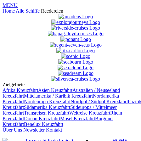
MENU
Home
Alle Schiffe
Reedereien
Zielgebiete
Afrika
Kreuzfahrt
Asien
Kreuzfahrt
Australien / Neuseeland
Kreuzfahrt
Mittelamerika / Karibik
Kreuzfahrt
Nordamerika
Kreuzfahrt
Nordeuropa
Kreuzfahrt
Nordpol / Südpol
Kreuzfahrt
Pazifi
Kreuzfahrt
Südamerika
Kreuzfahrt
Südeuropa / Mittelmeer
Kreuzfahrt
Transreisen
Kreuzfahrt
Weltreise
Kreuzfahrt
Rhein
Kreuzfahrt
Donau
Kreuzfahrt
Mosel
Kreuzfahrt
Burgund
Kreuzfahrt
Benelux
Kreuzfahrt
Über Uns
Newsletter
Kontakt
HOME