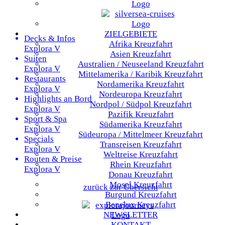
ZIELGEBIETE
Decks & Infos
Afrika
Kreuzfahrt
Explora V
Asien
Kreuzfahrt
Suiten
Australien / Neuseeland
Kreuzfahrt
Explora V
Mittelamerika / Karibik
Kreuzfahrt
Restaurants
Nordamerika
Kreuzfahrt
Explora V
Nordeuropa
Kreuzfahrt
Highlights an Bord
Nordpol / Südpol
Kreuzfahrt
Explora V
Pazifik
Kreuzfahrt
Sport & Spa
Südamerika
Kreuzfahrt
Explora V
Südeuropa / Mittelmeer
Kreuzfahrt
Specials
Transreisen
Kreuzfahrt
Explora V
Weltreise
Kreuzfahrt
Routen & Preise
Rhein
Kreuzfahrt
Explora V
Donau
Kreuzfahrt
Mosel
Kreuzfahrt
zurück zur Übersicht
Burgund
Kreuzfahrt
Benelux
Kreuzfahrt
NEWSLETTER
KONTAKT