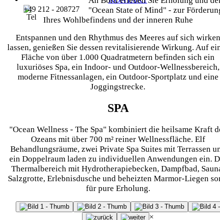
An Bord erleben Sie Erholung und de
+49 212 - 208727
"Ocean State of Mind" - zur Förderun
Ihres Wohlbefindens und der inneren Ruhe
Entspannen und den Rhythmus des Meeres auf sich wirke
lassen, genießen Sie dessen revitalisierende Wirkung. Auf ei
Fläche von über 1.000 Quadratmetern befinden sich ein
luxuriöses Spa, ein Indoor- und Outdoor-Wellnessbereich,
moderne Fitnessanlagen, ein Outdoor-Sportplatz und eine
Joggingstrecke.
SPA
"Ocean Wellness - The Spa" kombiniert die heilsame Kraft d
Ozeans mit über 700 m² reiner Wellnessfläche. Elf
Behandlungsräume, zwei Private Spa Suites mit Terrassen u
ein Doppelraum laden zu individuellen Anwendungen ein. D
Thermalbereich mit Hydrotherapiebecken, Dampfbad, Saun
Salzgrotte, Erlebnisdusche und beheizten Marmor-Liegen so
für pure Erholung.
×