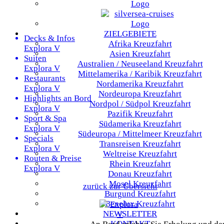
ZIELGEBIETE
Decks & Infos
Afrika
Kreuzfahrt
Explora V
Asien
Kreuzfahrt
Suiten
Australien / Neuseeland
Kreuzfahrt
Explora V
Mittelamerika / Karibik
Kreuzfahrt
Restaurants
Nordamerika
Kreuzfahrt
Explora V
Nordeuropa
Kreuzfahrt
Highlights an Bord
Nordpol / Südpol
Kreuzfahrt
Explora V
Pazifik
Kreuzfahrt
Sport & Spa
Südamerika
Kreuzfahrt
Explora V
Südeuropa / Mittelmeer
Kreuzfahrt
Specials
Transreisen
Kreuzfahrt
Explora V
Weltreise
Kreuzfahrt
Routen & Preise
Rhein
Kreuzfahrt
Explora V
Donau
Kreuzfahrt
Mosel
Kreuzfahrt
zurück zur Übersicht
Burgund
Kreuzfahrt
Benelux
Kreuzfahrt
NEWSLETTER
KONTAKT