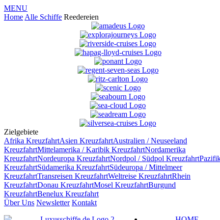
MENU
Home
Alle Schiffe
Reedereien
Zielgebiete
Afrika
Kreuzfahrt
Asien
Kreuzfahrt
Australien / Neuseeland
Kreuzfahrt
Mittelamerika / Karibik
Kreuzfahrt
Nordamerika
Kreuzfahrt
Nordeuropa
Kreuzfahrt
Nordpol / Südpol
Kreuzfahrt
Pazifi
Kreuzfahrt
Südamerika
Kreuzfahrt
Südeuropa / Mittelmeer
Kreuzfahrt
Transreisen
Kreuzfahrt
Weltreise
Kreuzfahrt
Rhein
Kreuzfahrt
Donau
Kreuzfahrt
Mosel
Kreuzfahrt
Burgund
Kreuzfahrt
Benelux
Kreuzfahrt
Über Uns
Newsletter
Kontakt
HOME